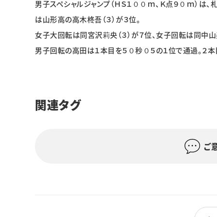
男子スペシャルジャンプ（ＨＳ１００ｍ、Ｋ点９０ｍ）は、
は山形高の高木柊吾（３）が３位。
女子大回転は同宮沢莉央（３）が７位、女子回転は同中山
男子回転の高田は１本目を５０秒０５の１位で通過。２本
関連タグ
ご