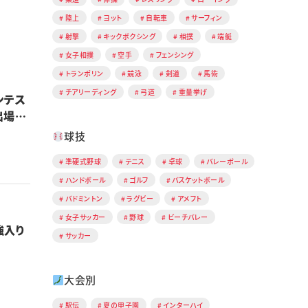
陸上
ヨット
自転車
サーフィン
射撃
キックボクシング
相撲
端艇
女子相撲
空手
フェンシング
トランポリン
競泳
剣道
馬術
チアリーディング
弓道
重量挙げ
ンテス
出場決
球技
準硬式野球
テニス
卓球
バレーボール
ハンドボール
ゴルフ
バスケットボール
バドミントン
ラグビー
アメフト
女子サッカー
野球
ビーチバレー
強入り
サッカー
大会別
駅伝
夏の甲子園
インターハイ