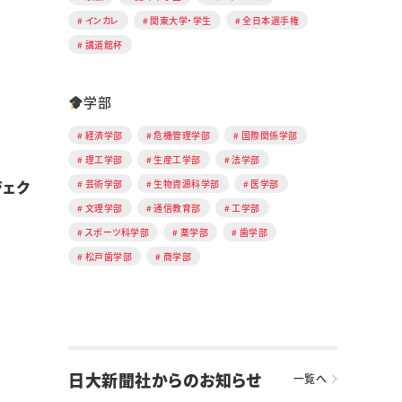
インカレ
関東大学・学生
全日本選手権
講道館杯
学部
経済学部
危機管理学部
国際関係学部
理工学部
生産工学部
法学部
ジェク
芸術学部
生物資源科学部
医学部
文理学部
通信教育部
工学部
スポーツ科学部
薬学部
歯学部
松戸歯学部
商学部
日大新聞社からのお知らせ
一覧へ