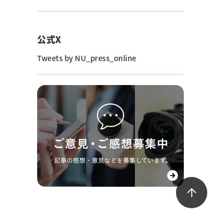
公式X
Tweets by NU_press_online