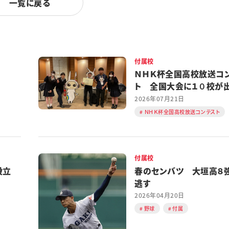
一覧に戻る
付属校
ＮＨＫ杯全国高校放送コ
ト 全国大会に１０校が
める
2026年07月21日
ＮＨＫ杯全国高校放送コンテスト
付属校
設立
春のセンバツ 大垣高８
逃す
2026年04月20日
野球
付属