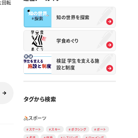
大回転
知の世界を探索
学食めぐり
検証 学生を支える施
設と制度
タグから検索
スポーツ
スケート
スキー
ボクシング
ボート
柔道
体操
レスリング
ローイング