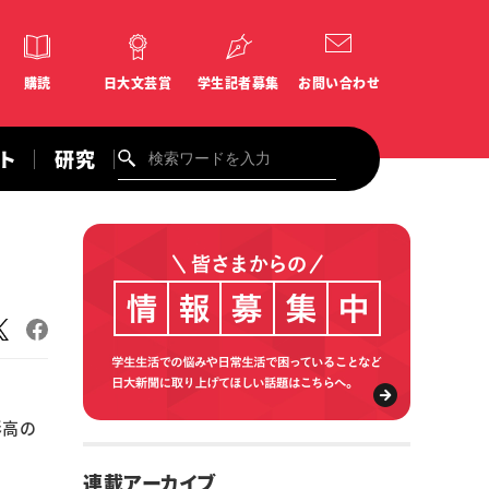
購読
日大文芸賞
学生記者募集
お問い合わせ
ント
研究
形高の
連載アーカイブ