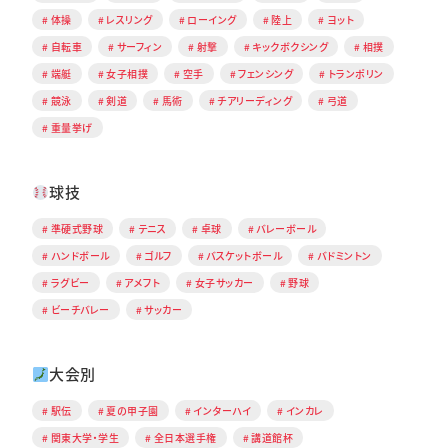
体操
レスリング
ローイング
陸上
ヨット
自転車
サーフィン
射撃
キックボクシング
相撲
端艇
女子相撲
空手
フェンシング
トランポリン
競泳
剣道
馬術
チアリーディング
弓道
重量挙げ
球技
準硬式野球
テニス
卓球
バレーボール
ハンドボール
ゴルフ
バスケットボール
バドミントン
ラグビー
アメフト
女子サッカー
野球
ビーチバレー
サッカー
大会別
駅伝
夏の甲子園
インターハイ
インカレ
関東大学・学生
全日本選手権
講道館杯