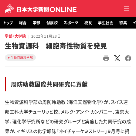
トップ
総合
学部
付属校
スポーツ
校友
学生社会
特集
イ
学部・大学院
2022年11月28日
トップ
生物資源科 細胞毒性物質を発見
総合
生物資源科学部
学部・大学院
周防助教国際共同研究に貢献
付属校
スポーツ
生物資源科学部の周防玲助教（海洋天然物化学）が、スイス連
邦工科大学チューリッヒ校、メルク・アンド・カンパニー、東京大
校友
学、理化学研究所などの研究グループと実施した共同研究の成
学生社会
果が、イギリスの化学雑誌「ネイチャーケミストリー」９月号に掲