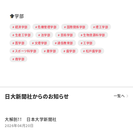
学部
経済学部
危機管理学部
国際関係学部
理工学部
生産工学部
法学部
芸術学部
生物資源科学部
医学部
文理学部
通信教育部
工学部
スポーツ科学部
薬学部
歯学部
松戸歯学部
商学部
日大新聞社からのお知らせ
一覧へ
大解剖！！ 日本大学新聞社
2026年04月20日