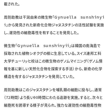
載された。
特集・企画
周防助教は干潟由来の微生物「Ｇｙｎｕｅｌｌａ ｓｕｎｓｈｉｎｙｉ
イベント
ｉ」から発見された新奇化合物ジャヌスタチンの活性試験を実施
し、遅効性の細胞毒性を有することを発見した。
購読
日大文芸賞
微生物「Ｇｙｎｕｅｌｌａ ｓｕｎｓｈｉｎｙｉｉ」は韓国の南海島で
学生記者募集
お問い合わせ
採取された植物シオクグの根に生息している。スイス連邦工科
大学チューリッヒ校はこの微生物のゲノムマイニング（ゲノム情
報を基に新しい天然化合物を探索する手法）から、新奇の化学
構造を有するジャヌスタチンを発見していた。
周防助教はこのジャヌスタチンを哺乳類の細胞に投与し、通常
（72時間）より長い90時間にわたる追跡を実施。すると、次々と
細胞死を誘導する様子が見られ、強力な遅効性の細胞毒性物