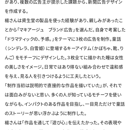
があり、複数の広告主が提示した課題から、新聞広告デザイン
特集・企画
を作成する。
楊さんは資生堂の製品を使った経験があり、親しみがあったこ
イベント
とから「マキアージュ ブランド広告」を選んだ。自身で考案した
「ドラマティックの、予感。」をテーマに３枚の広告を制作。童話
購読
日大文芸賞
（シンデレラ、白雪姫）に登場するキーアイテム（かぼちゃ、靴、り
んご）をモチーフにデザインした。３枚全てに描かれた瞳は女性
学生記者募集
お問い合わせ
の美しさをイメージ。日常ではあり得ない組み合わせで違和感
を与え、見る人を引きつけるように工夫したという。
「制作当初は説明的で直接的な作品を描いていた」が、それで
は面白みがないと思い、多くの人が知っているモチーフを使い
ながらも、インパクトのある作品を目指し、一目見ただけで童話
のストーリーが思い浮かぶように制作した。
楊さんは「作品を通して『遊び心』を伝えたかった。その表現や