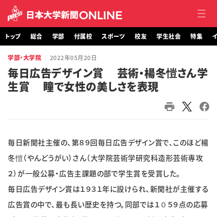
トップ
総合
学部
付属校
スポーツ
校友
学生社会
特集
イ
学部・大学院
2022年05月20日
トップ
毎日広告デザイン賞 芸術・楊冬愷さん学
生賞 瞳で女性の美しさを表現
総合
学部・大学院
付属校
毎日新聞社主催の、第８９回毎日広告デザイン賞で、このほど楊
スポーツ
冬愷（やんどうがい）さん（大学院芸術学研究科造形芸術専攻
２）が一般公募・広告主課題の部で学生賞を受賞した。
校友
毎日広告デザイン賞は１９３１年に設けられ、新聞社が主催する
広告賞の中で、最も長い歴史を持つ。同部では１０５９点の応募
学生社会