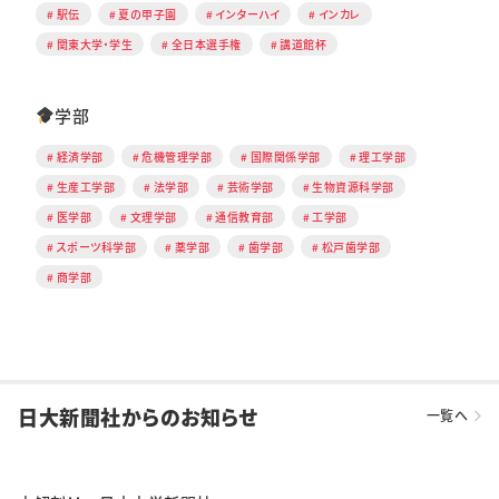
駅伝
夏の甲子園
インターハイ
インカレ
関東大学・学生
全日本選手権
講道館杯
学部
経済学部
危機管理学部
国際関係学部
理工学部
生産工学部
法学部
芸術学部
生物資源科学部
医学部
文理学部
通信教育部
工学部
スポーツ科学部
薬学部
歯学部
松戸歯学部
商学部
日大新聞社からのお知らせ
一覧へ