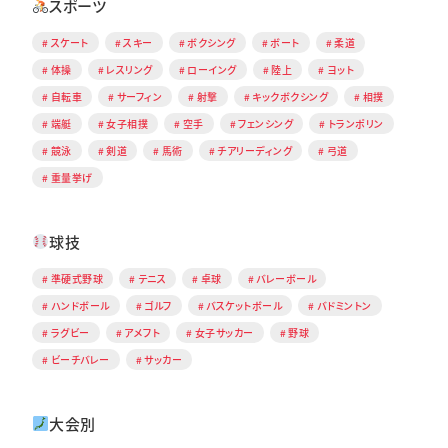
スポーツ
スケート
スキー
ボクシング
ボート
柔道
体操
レスリング
ローイング
陸上
ヨット
自転車
サーフィン
射撃
キックボクシング
相撲
端艇
女子相撲
空手
フェンシング
トランポリン
競泳
剣道
馬術
チアリーディング
弓道
重量挙げ
球技
準硬式野球
テニス
卓球
バレーボール
ハンドボール
ゴルフ
バスケットボール
バドミントン
ラグビー
アメフト
女子サッカー
野球
ビーチバレー
サッカー
大会別