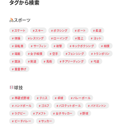
タグから検索
スポーツ
スケート
スキー
ボクシング
ボート
柔道
体操
レスリング
ローイング
陸上
ヨット
自転車
サーフィン
射撃
キックボクシング
相撲
端艇
女子相撲
空手
フェンシング
トランポリン
競泳
剣道
馬術
チアリーディング
弓道
重量挙げ
球技
準硬式野球
テニス
卓球
バレーボール
ハンドボール
ゴルフ
バスケットボール
バドミントン
ラグビー
アメフト
女子サッカー
野球
ビーチバレー
サッカー