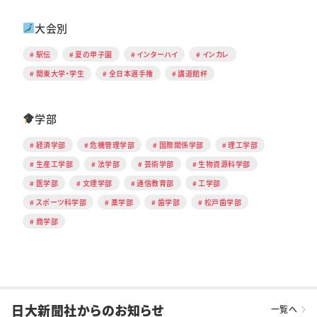
大会別
駅伝
夏の甲子園
インターハイ
インカレ
関東大学・学生
全日本選手権
講道館杯
学部
経済学部
危機管理学部
国際関係学部
理工学部
生産工学部
法学部
芸術学部
生物資源科学部
医学部
文理学部
通信教育部
工学部
スポーツ科学部
薬学部
歯学部
松戸歯学部
商学部
日大新聞社からのお知らせ
一覧へ