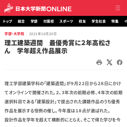
トップ
総合
学部
付属校
スポーツ
校友
学生社会
特集
イ
学部・大学院
2021年10月20日
トップ
理工建築週間 最優秀賞に２年高松さ
ん 学年超え作品展示
総合
学部・大学院
付属校
理工学部建築学科の「建築週間」が９月２２日から２８日にかけ
スポーツ
てオンラインで開催された。２、３年次の前期必修、４年次の前期
選択科目である「建築設計」で提出された課題作品のうち優秀
校友
作品を展示する恒例の催し。今年度は１８点が選ばれた。
設計作品を学年を超えて横断的にとらえ、そこで得た学びを今
学生社会