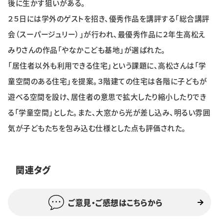
後に生かす狙いがある。
特集・企画
２５日には学外のゲストを招き、優秀作品を講評する「総合講評
会（スーパージュリー）」が行われ、最優秀作品に２年生高松え
イベント
みりさんの作品「やなかこども基地」が選ばれた。
「居住者以外も利用できる住宅」という課題に、高松さんは「学
購読
日大文芸賞
童空間のある住宅」を提案。３階建ての住宅は各階に子どもが
遊べる空間を設け、居住者の意思で拡大したり縮小したりでき
学生記者募集
お問い合わせ
る「学童空間」とした。また、大窓から光が差し込み、明るい雰囲
気が子どもたちを包み込む仕様とした点も評価された。
関連タグ
ご意見・ご感想はこちらから