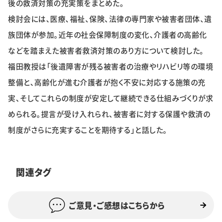
後の救済対策の充実策をまとめた。
特集・企画
検討会には、医療、福祉、保険、法律の専門家や被害者団体、遺
族団体が参加。近年の社会保障制度の変化、介護者の高齢化
イベント
などを踏まえた被害者救済対策のあり方について検討した。
福田教授は「後遺障害が残る被害者の治療やリハビリ等の環境
購読
日大文芸賞
整備と、高齢化が進む介護者が抱く不安に対応する施策の充
実、そしてこれらの制度が安定して継続できる仕組みづくりが求
学生記者募集
お問い合わせ
められる。提言が受け入れられ、被害者に対する保護や救済の
制度がさらに充実することを期待する」と話した。
関連タグ
ご意見・ご感想はこちらから