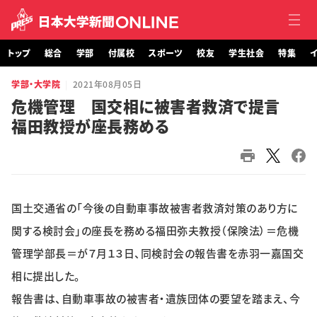
トップ
総合
学部
付属校
スポーツ
校友
学生社会
特集
イ
学部・大学院
2021年08月05日
トップ
危機管理 国交相に被害者救済で提言
福田教授が座長務める
総合
学部・大学院
付属校
国土交通省の「今後の自動車事故被害者救済対策のあり方に
スポーツ
関する検討会」の座長を務める福田弥夫教授（保険法）＝危機
管理学部長＝が７月１３日、同検討会の報告書を赤羽一嘉国交
校友
相に提出した。
報告書は、自動車事故の被害者・遺族団体の要望を踏まえ、今
学生社会