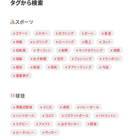
タグから検索
スポーツ
スケート
スキー
ボクシング
ボート
柔道
体操
レスリング
ローイング
陸上
ヨット
自転車
サーフィン
射撃
キックボクシング
相撲
端艇
女子相撲
空手
フェンシング
トランポリン
競泳
剣道
馬術
チアリーディング
弓道
重量挙げ
球技
準硬式野球
テニス
卓球
バレーボール
ハンドボール
ゴルフ
バスケットボール
バドミントン
ラグビー
アメフト
女子サッカー
野球
ビーチバレー
サッカー