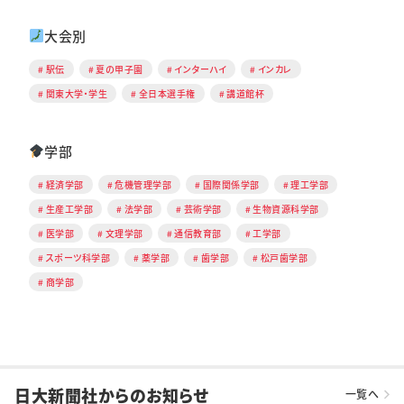
大会別
駅伝
夏の甲子園
インターハイ
インカレ
関東大学・学生
全日本選手権
講道館杯
学部
経済学部
危機管理学部
国際関係学部
理工学部
生産工学部
法学部
芸術学部
生物資源科学部
医学部
文理学部
通信教育部
工学部
スポーツ科学部
薬学部
歯学部
松戸歯学部
商学部
日大新聞社からのお知らせ
一覧へ