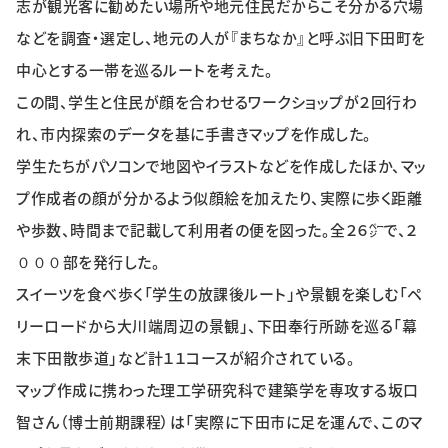
志が観光客に勧めたい場所や地元住民だからこそ分かる穴場
特集・企画
などを調査・選定し、地元の人が『まちなか』と呼ぶ旧下田町を
中心とする一帯を巡るルートを考えた。
イベント
この間、学生と住民が顔を合わせるワークショップが２回行わ
れ、市内探索のデータを基に手書きマップを作成した。
購読
日大文芸賞
学生たちがパソコンで地図やイラストなどを作成したほか、マッ
プ作成者の顔が分かるよう似顔絵を加えたり、実際に歩く距離
学生記者募集
お問い合わせ
や歩数、時間まで記載して利用者の便を図った。全２６㌻で、２
０００部を発行した。
スイーツを食べ歩く「学生の放課後ルート」や景観を楽しむ「ペ
リーロードから大川端周辺の景観」、下田奉行所跡を巡る「幕
末下田散歩道」など計１１コースが紹介されている。
マップ作成に携わった理工学研究科で建築学を専攻する坂口
智さん（博士前期課程）は「実際に下田市に足を運んで、このマ