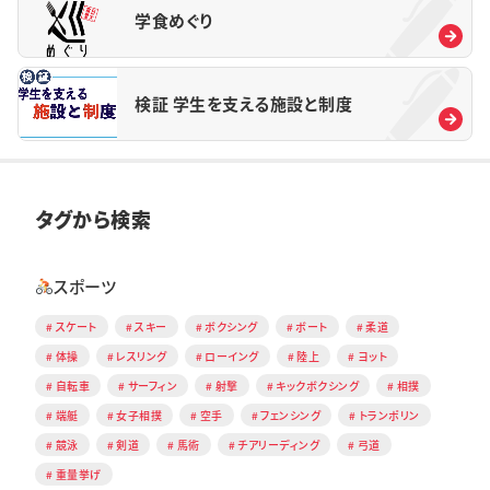
学食めぐり
検証 学生を支える施設と制度
タグから検索
スポーツ
スケート
スキー
ボクシング
ボート
柔道
体操
レスリング
ローイング
陸上
ヨット
自転車
サーフィン
射撃
キックボクシング
相撲
端艇
女子相撲
空手
フェンシング
トランポリン
競泳
剣道
馬術
チアリーディング
弓道
重量挙げ