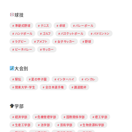
球技
準硬式野球
テニス
卓球
バレーボール
ハンドボール
ゴルフ
バスケットボール
バドミントン
ラグビー
アメフト
女子サッカー
野球
ビーチバレー
サッカー
大会別
駅伝
夏の甲子園
インターハイ
インカレ
関東大学・学生
全日本選手権
講道館杯
学部
経済学部
危機管理学部
国際関係学部
理工学部
生産工学部
法学部
芸術学部
生物資源科学部