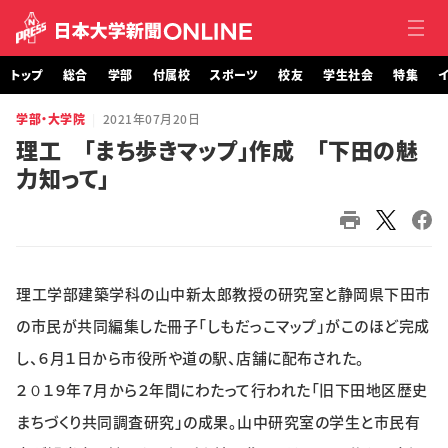
トップ
総合
学部
付属校
スポーツ
校友
学生社会
特集
イ
学部・大学院
2021年07月20日
トップ
理工 「まち歩きマップ」作成 「下田の魅
力知って」
総合
学部・大学院
付属校
理工学部建築学科の山中新太郎教授の研究室と静岡県下田市
スポーツ
の市民が共同編集した冊子「しもだっこマップ」がこのほど完成
し、６月１日から市役所や道の駅、店舗に配布された。
校友
２０１９年７月から２年間にわたって行われた「旧下田地区歴史
まちづくり共同調査研究」の成果。山中研究室の学生と市民有
学生社会