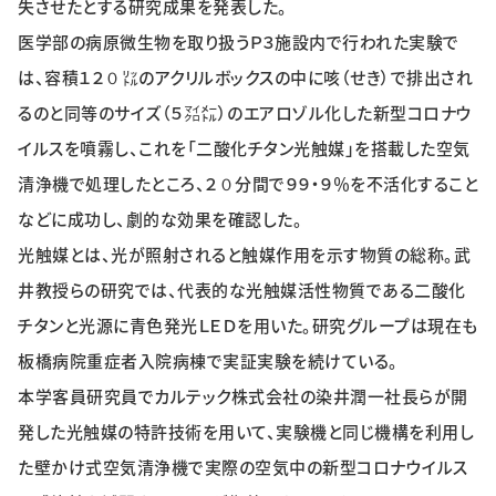
失させたとする研究成果を発表した。
特集・企画
医学部の病原微生物を取り扱うＰ３施設内で行われた実験で
は、容積１２０㍑のアクリルボックスの中に咳（せき）で排出され
イベント
るのと同等のサイズ（５㍃㍍）のエアロゾル化した新型コロナウ
イルスを噴霧し、これを「二酸化チタン光触媒」を搭載した空気
購読
日大文芸賞
清浄機で処理したところ、２０分間で９９・９％を不活化すること
などに成功し、劇的な効果を確認した。
学生記者募集
お問い合わせ
光触媒とは、光が照射されると触媒作用を示す物質の総称。武
井教授らの研究では、代表的な光触媒活性物質である二酸化
チタンと光源に青色発光ＬＥＤを用いた。研究グループは現在も
板橋病院重症者入院病棟で実証実験を続けている。
本学客員研究員でカルテック株式会社の染井潤一社長らが開
発した光触媒の特許技術を用いて、実験機と同じ機構を利用し
た壁かけ式空気清浄機で実際の空気中の新型コロナウイルス