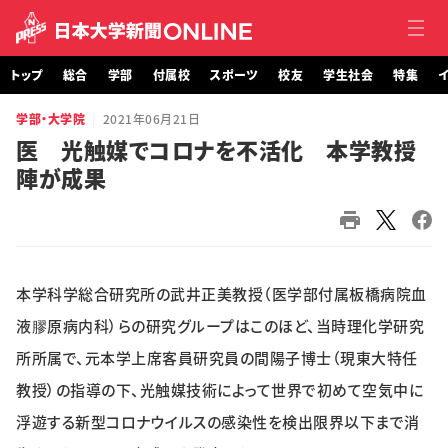
トップ
総合
学部
付属校
スポーツ
校友
学生社会
特集
イ
学部・大学院
2021年06月21日
トップ
医 光触媒でコロナを不活化 本学教授
陣が成果
総合
学部・大学院
付属校
本学科学総合研究所の武井正美教授（医学部付属板橋病院血
スポーツ
液膠原病内科）らの研究グループはこのほど、当時理化学研究
所所属で、元本学上席客員研究員の間陽子博士（現東大特任
校友
教授）の指導の下、光触媒技術によって世界で初めて空気中に
浮遊する新型コロナウイルスの感染性を検出限界以下まで消
学生社会