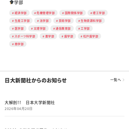
学部
経済学部
危機管理学部
国際関係学部
理工学部
生産工学部
法学部
芸術学部
生物資源科学部
医学部
文理学部
通信教育部
工学部
スポーツ科学部
薬学部
歯学部
松戸歯学部
商学部
日大新聞社からのお知らせ
一覧へ
大解剖！！ 日本大学新聞社
2026年04月20日