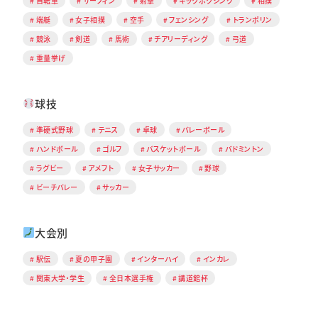
自転車
サーフィン
射撃
キックボクシング
相撲
端艇
女子相撲
空手
フェンシング
トランポリン
競泳
剣道
馬術
チアリーディング
弓道
重量挙げ
球技
準硬式野球
テニス
卓球
バレーボール
ハンドボール
ゴルフ
バスケットボール
バドミントン
ラグビー
アメフト
女子サッカー
野球
ビーチバレー
サッカー
大会別
駅伝
夏の甲子園
インターハイ
インカレ
関東大学・学生
全日本選手権
講道館杯