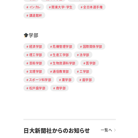
インカレ
関東大学・学生
全日本選手権
講道館杯
学部
経済学部
危機管理学部
国際関係学部
理工学部
生産工学部
法学部
芸術学部
生物資源科学部
医学部
文理学部
通信教育部
工学部
スポーツ科学部
薬学部
歯学部
松戸歯学部
商学部
日大新聞社からのお知らせ
一覧へ