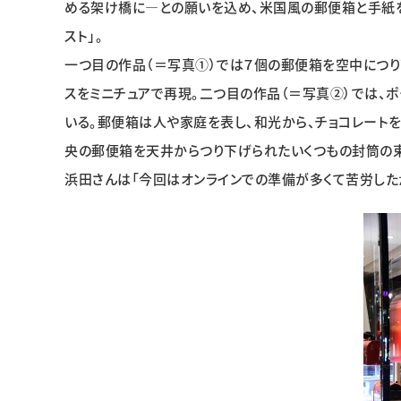
める架け橋に―との願いを込め、米国風の郵便箱と手紙を
スト」。
一つ目の作品（＝写真①）では７個の郵便箱を空中につり
スをミニチュアで再現。二つ目の作品（＝写真②）では、
いる。郵便箱は人や家庭を表し、和光から、チョコレート
央の郵便箱を天井からつり下げられたいくつもの封筒の
浜田さんは「今回はオンラインでの準備が多くて苦労した