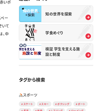
赤いポ
知の世界を探索
スペー
ぞいて
学食めぐり
は、中
検証 学生を支える施
設と制度
タグから検索
スポーツ
スケート
スキー
ボクシング
ボート
柔道
体操
レスリング
ローイング