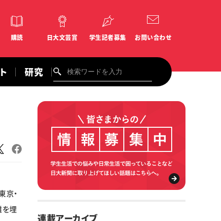
購読
日大文芸賞
学生記者募集
お問い合わせ
ント
研究
東京・
離を埋
連載アーカイブ