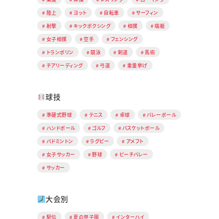
陸上
ヨット
自転車
サーフィン
射撃
キックボクシング
相撲
端艇
女子相撲
空手
フェンシング
トランポリン
競泳
剣道
馬術
チアリーディング
弓道
重量挙げ
球技
準硬式野球
テニス
卓球
バレーボール
ハンドボール
ゴルフ
バスケットボール
バドミントン
ラグビー
アメフト
女子サッカー
野球
ビーチバレー
サッカー
大会別
駅伝
夏の甲子園
インターハイ