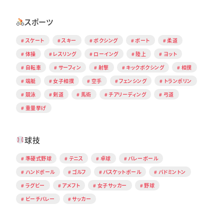
スポーツ
スケート
スキー
ボクシング
ボート
柔道
体操
レスリング
ローイング
陸上
ヨット
自転車
サーフィン
射撃
キックボクシング
相撲
端艇
女子相撲
空手
フェンシング
トランポリン
競泳
剣道
馬術
チアリーディング
弓道
重量挙げ
球技
準硬式野球
テニス
卓球
バレーボール
ハンドボール
ゴルフ
バスケットボール
バドミントン
ラグビー
アメフト
女子サッカー
野球
ビーチバレー
サッカー