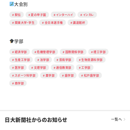
大会別
駅伝
夏の甲子園
インターハイ
インカレ
関東大学・学生
全日本選手権
講道館杯
学部
経済学部
危機管理学部
国際関係学部
理工学部
生産工学部
法学部
芸術学部
生物資源科学部
医学部
文理学部
通信教育部
工学部
スポーツ科学部
薬学部
歯学部
松戸歯学部
商学部
日大新聞社からのお知らせ
一覧へ