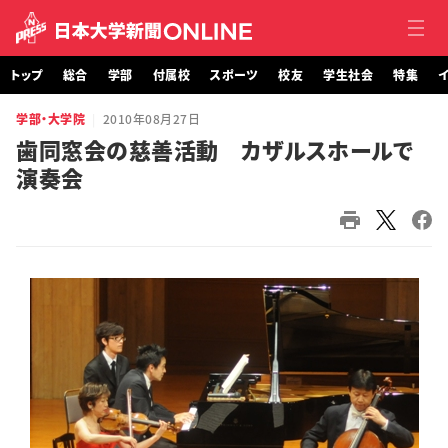
トップ
総合
学部
付属校
スポーツ
校友
学生社会
特集
イ
学部・大学院
2010年08月27日
トップ
歯同窓会の慈善活動 カザルスホールで
演奏会
総合
学部・大学院
付属校
スポーツ
校友
学生社会