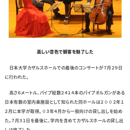
特集・企画
イベント
購読
日大文芸賞
美しい音色で観客を魅了した
学生記者募集
お問い合わせ
日本大学カザルスホールでの最後のコンサートが７月２９日
に行われた。
高さ６メートル、パイプ総数２４１４本のパイプオルガンがある
日本有数の室内楽施設として知られた同ホールは２００２年１
２月に本学が取得。０３年４月から一般向けの貸し出しを始め
た。７月３１日を最後に、学内を含めてカザルスホールの貸し出
しは終了した。