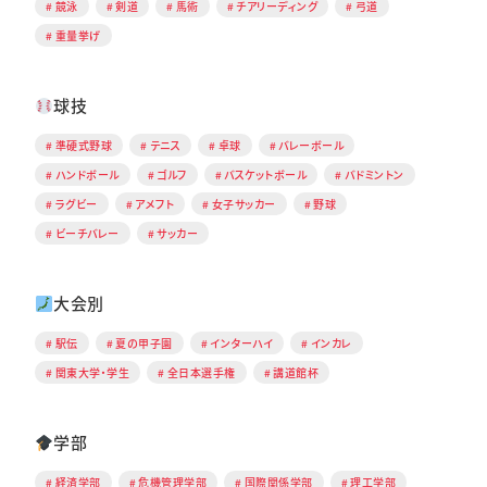
競泳
剣道
馬術
チアリーディング
弓道
重量挙げ
球技
準硬式野球
テニス
卓球
バレーボール
ハンドボール
ゴルフ
バスケットボール
バドミントン
ラグビー
アメフト
女子サッカー
野球
ビーチバレー
サッカー
大会別
駅伝
夏の甲子園
インターハイ
インカレ
関東大学・学生
全日本選手権
講道館杯
学部
経済学部
危機管理学部
国際関係学部
理工学部