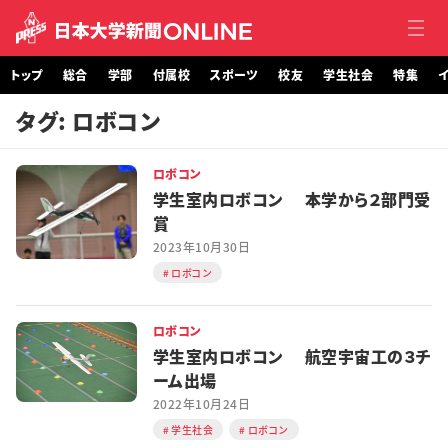
トップ
総合
学部
付属校
スポーツ
校友
学生社会
特集
イ
タグ: ロボコン
トップ
ロボコン
総合
学生室内ロボコン 本学から２部門受
賞
学部・大学院
2023年10月30日
ロボコン
付属校
スポーツ
ロボコン
学生室内ロボコン 航空宇宙工の３チ
校友
ーム出場
2022年10月24日
学生社会
学生社会
ロボコン