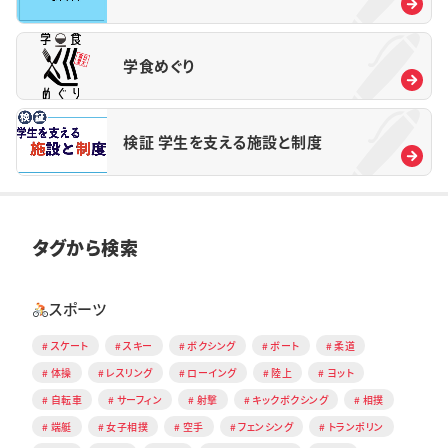
学食めぐり
検証 学生を支える施設と制度
タグから検索
スポーツ
スケート
スキー
ボクシング
ボート
柔道
体操
レスリング
ローイング
陸上
ヨット
自転車
サーフィン
射撃
キックボクシング
相撲
端艇
女子相撲
空手
フェンシング
トランポリン