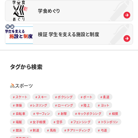
学食めぐり
検証 学生を支える施設と制度
タグから検索
スポーツ
スケート
スキー
ボクシング
ボート
柔道
体操
レスリング
ローイング
陸上
ヨット
自転車
サーフィン
射撃
キックボクシング
相撲
端艇
女子相撲
空手
フェンシング
トランポリン
競泳
剣道
馬術
チアリーディング
弓道