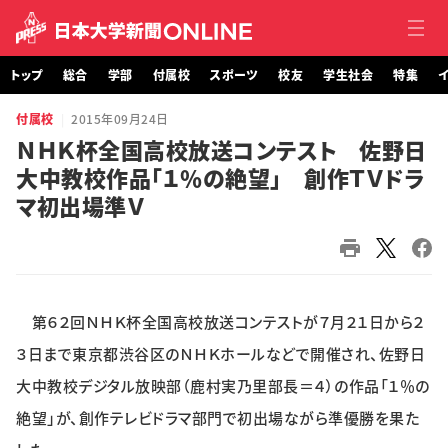
トップ
総合
学部
付属校
スポーツ
校友
学生社会
特集
イ
付属校
2015年09月24日
トップ
ＮＨＫ杯全国高校放送コンテスト 佐野日
大中教校作品「１％の絶望」 創作ＴＶドラ
総合
マ初出場準Ｖ
学部・大学院
付属校
第６２回ＮＨＫ杯全国高校放送コンテストが７月２１日から２
スポーツ
３日まで東京都渋谷区のＮＨＫホールなどで開催され、佐野日
校友
大中教校デジタル放映部（鹿村実乃里部長＝４）の作品「１％の
絶望」が、創作テレビドラマ部門で初出場ながら準優勝を果た
学生社会