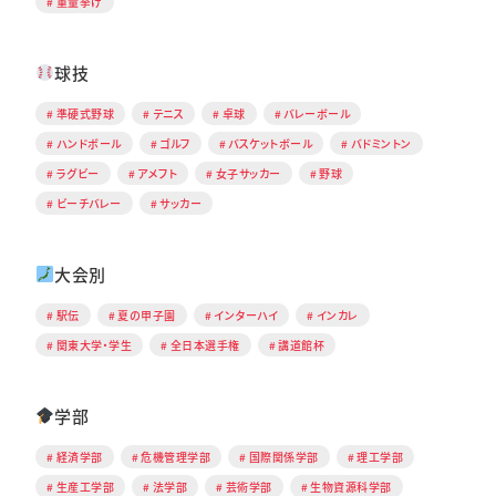
重量挙げ
球技
準硬式野球
テニス
卓球
バレーボール
ハンドボール
ゴルフ
バスケットボール
バドミントン
ラグビー
アメフト
女子サッカー
野球
ビーチバレー
サッカー
大会別
駅伝
夏の甲子園
インターハイ
インカレ
関東大学・学生
全日本選手権
講道館杯
学部
経済学部
危機管理学部
国際関係学部
理工学部
生産工学部
法学部
芸術学部
生物資源科学部