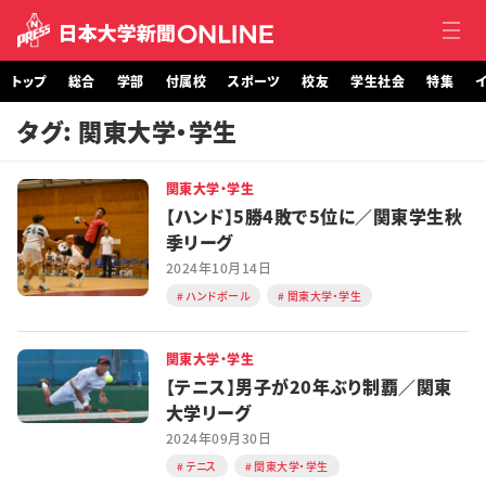
トップ
総合
学部
付属校
スポーツ
校友
学生社会
特集
イ
タグ: 関東大学・学生
トップ
関東大学・学生
総合
【ハンド】5勝4敗で5位に／関東学生秋
季リーグ
学部・大学院
2024年10月14日
ハンドボール
関東大学・学生
付属校
スポーツ
関東大学・学生
【テニス】男子が20年ぶり制覇／関東
校友
大学リーグ
2024年09月30日
学生社会
テニス
関東大学・学生