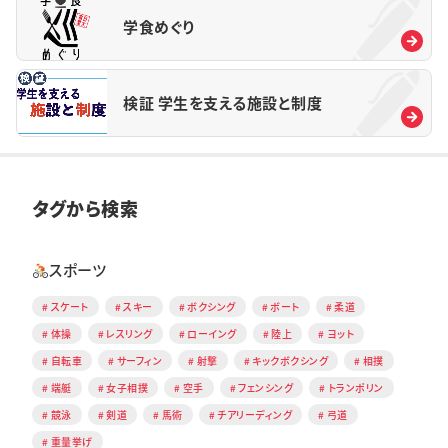
学食めぐり
検証 学生を支える施設と制度
タグから検索
スポーツ
スケート
スキー
ボクシング
ボート
柔道
体操
レスリング
ローイング
陸上
ヨット
自転車
サーフィン
射撃
キックボクシング
相撲
端艇
女子相撲
空手
フェンシング
トランポリン
競泳
剣道
馬術
チアリーディング
弓道
重量挙げ