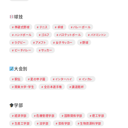
球技
準硬式野球
テニス
卓球
バレーボール
ハンドボール
ゴルフ
バスケットボール
バドミントン
ラグビー
アメフト
女子サッカー
野球
ビーチバレー
サッカー
大会別
駅伝
夏の甲子園
インターハイ
インカレ
関東大学・学生
全日本選手権
講道館杯
学部
経済学部
危機管理学部
国際関係学部
理工学部
生産工学部
法学部
芸術学部
生物資源科学部