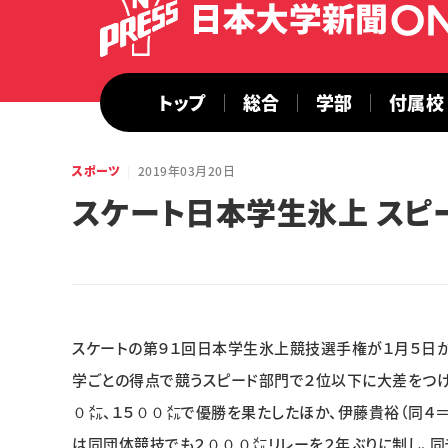
トップ
総合
学部
付属校
スポーツ
2019年03月20日
スケート日本学生氷上 スピ
スケートの第９１回日本学生氷上競技選手権が１月５日
学ごとの得点で競うスピード部門で２位以下に大差をつけ
０㍍、１５００㍍で優勝を果たしたほか、伊藤貴裕（同４
は同団体競技でも２０００㍍リレーを２年ぶりに制し、同