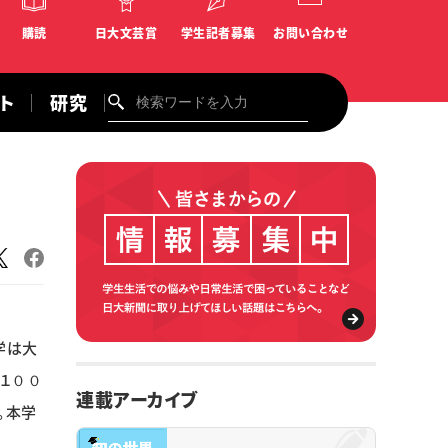
購読
日大文芸賞
学生記者募集
お問い合わせ
ント
研究
学は大
１００
連載アーカイブ
。本学