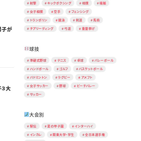
射撃
キックボクシング
相撲
端艇
女子相撲
空手
フェンシング
トランポリン
競泳
剣道
馬術
男子が
チアリーディング
弓道
重量挙げ
球技
準硬式野球
テニス
卓球
バレーボール
ハンドボール
ゴルフ
バスケットボール
バドミントン
ラグビー
アメフト
女子サッカー
野球
ビーチバレー
子３大
サッカー
大会別
駅伝
夏の甲子園
インターハイ
インカレ
関東大学・学生
全日本選手権