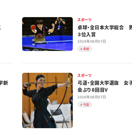
スポーツ
対抗
卓球・全日本大学総合 
３位入賞
2026年08月07日
卓球
スポーツ
学新
弓道・全国大学選抜 女
会ぶり８回目V
2026年08月07日
弓道