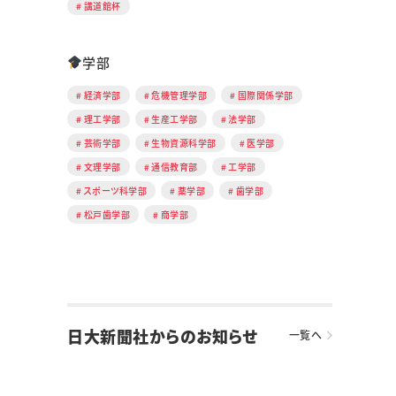
講道館杯
学部
経済学部
危機管理学部
国際関係学部
理工学部
生産工学部
法学部
芸術学部
生物資源科学部
医学部
文理学部
通信教育部
工学部
スポーツ科学部
薬学部
歯学部
松戸歯学部
商学部
日大新聞社からのお知らせ
一覧へ