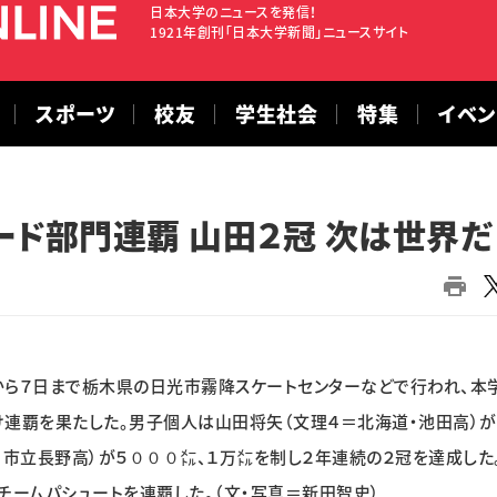
日本大学のニュースを発信！
1921年創刊「日本大学新聞」ニュースサイト
スポーツ
校友
学生社会
特集
イベ
ード部門連覇 山田２冠 次は世界だ
から７日まで栃木県の日光市霧降スケートセンターなどで行われ、本
連覇を果たした。男子個人は山田将矢（文理４＝北海道・池田高）が
＝市立長野高）が５０００㍍、１万㍍を制し２年連続の２冠を達成した
チームパシュートを連覇した。（文・写真＝新田智史）