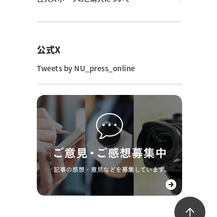
公式X
Tweets by NU_press_online