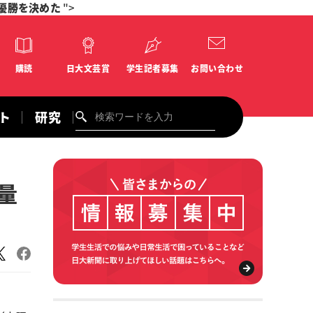
優勝を決めた
">
購読
日大文芸賞
学生記者募集
お問い合わせ
ント
研究
量