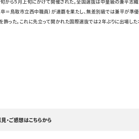
旬から５月上旬にかけて開催された。全国選抜は中量級の兼平志織
理卒＝鳥取市立西中職員）が連覇を果たし、無差別級では兼平が準優
を飾った。これに先立って開かれた国際選抜では２年ぶりに出場した
意見・ご感想はこちらから