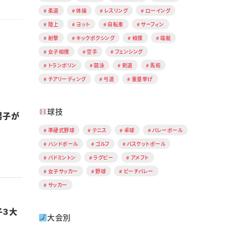
柔道
体操
レスリング
ローイング
陸上
ヨット
自転車
サーフィン
射撃
キックボクシング
相撲
端艇
女子相撲
空手
フェンシング
トランポリン
競泳
剣道
馬術
チアリーディング
弓道
重量挙げ
球技
男子が
準硬式野球
テニス
卓球
バレーボール
ハンドボール
ゴルフ
バスケットボール
バドミントン
ラグビー
アメフト
女子サッカー
野球
ビーチバレー
サッカー
子３大
大会別