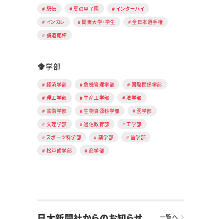
駅伝
夏の甲子園
インターハイ
インカレ
関東大学・学生
全日本選手権
講道館杯
学部
経済学部
危機管理学部
国際関係学部
理工学部
生産工学部
法学部
芸術学部
生物資源科学部
医学部
文理学部
通信教育部
工学部
スポーツ科学部
薬学部
歯学部
松戸歯学部
商学部
日大新聞社からのお知らせ
一覧へ