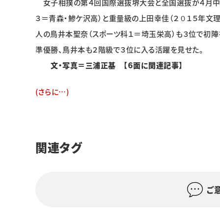
女子相撲の第４回国際選抜堺大会と全国選抜が４月中
３＝青森・鯵ケ沢高）と重量級の上田幸佳（２０１５年文
人の鳥井本聖奈（スポーツ科１＝埼玉栄高）も３位で初陣
準優勝、鳥井本も２階級で３位に入る活躍を見せた。
文・写真＝三浦正基 【６面に関連記事】
(さらに…)
関連タグ
ご