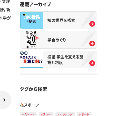
（文理
連載アーカイブ
勝。新
本学が
知の世界を探索
学食めぐり
検証 学生を支える施
設と制度
タグから検索
スポーツ
スケート
スキー
ボクシング
ボート