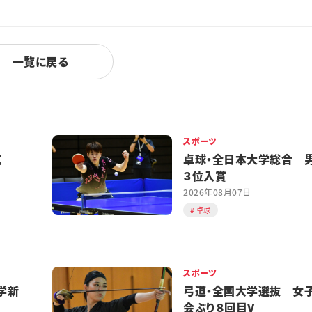
一覧に戻る
スポーツ
対抗
卓球・全日本大学総合 
３位入賞
2026年08月07日
卓球
スポーツ
学新
弓道・全国大学選抜 女
会ぶり８回目V