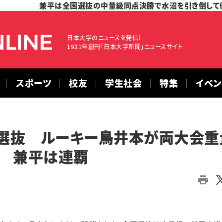
兼平は全国選抜の中量級同点決勝で水沼を引き倒して
日本大学のニュースを発信！
1921年創刊「日本大学新聞」ニュースサイト
スポーツ
校友
学生社会
特集
イベ
選抜 ルーキー鳥井本が両大会重
中量級 兼平は連覇