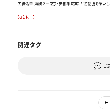
矢後佑華（経済２＝東京・安部学院高）が初優勝を果たし
(さらに…)
関連タグ
ご