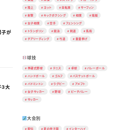
陸上
ヨット
自転車
サーフィン
射撃
キックボクシング
相撲
端艇
女子相撲
空手
フェンシング
男子が
トランポリン
競泳
剣道
馬術
チアリーディング
弓道
重量挙げ
球技
準硬式野球
テニス
卓球
バレーボール
ハンドボール
ゴルフ
バスケットボール
バドミントン
ラグビー
アメフト
子３大
女子サッカー
野球
ビーチバレー
サッカー
大会別
駅伝
夏の甲子園
インターハイ