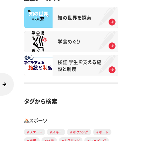
知の世界を探索
学食めぐり
検証 学生を支える施
設と制度
タグから検索
スポーツ
スケート
スキー
ボクシング
ボート
柔道
体操
レスリング
ローイング