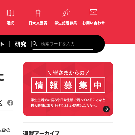
購読
日大文芸賞
学生記者募集
お問い合わせ
ント
研究
に
㌔級の
連載アーカイブ