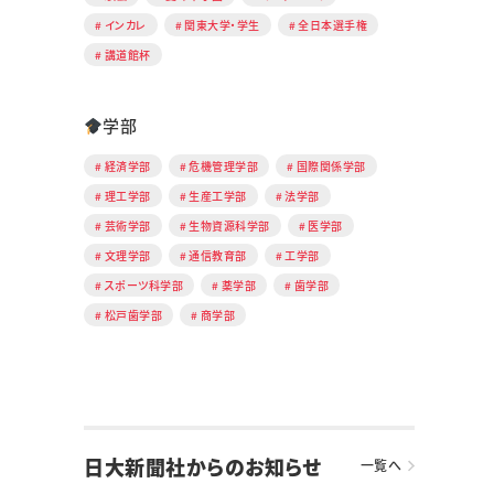
インカレ
関東大学・学生
全日本選手権
講道館杯
学部
経済学部
危機管理学部
国際関係学部
理工学部
生産工学部
法学部
芸術学部
生物資源科学部
医学部
文理学部
通信教育部
工学部
スポーツ科学部
薬学部
歯学部
松戸歯学部
商学部
日大新聞社からのお知らせ
一覧へ