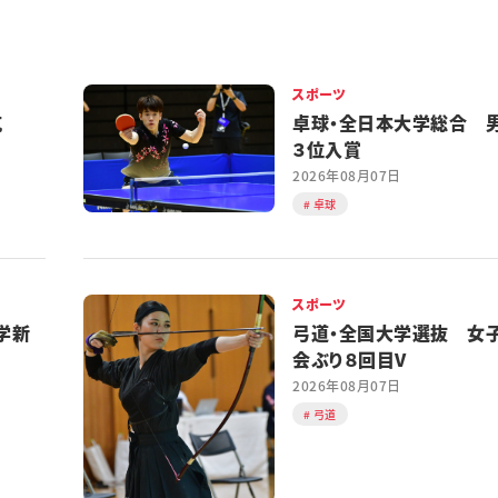
スポーツ
対抗
卓球・全日本大学総合 
３位入賞
2026年08月07日
卓球
スポーツ
学新
弓道・全国大学選抜 女
会ぶり８回目V
2026年08月07日
弓道