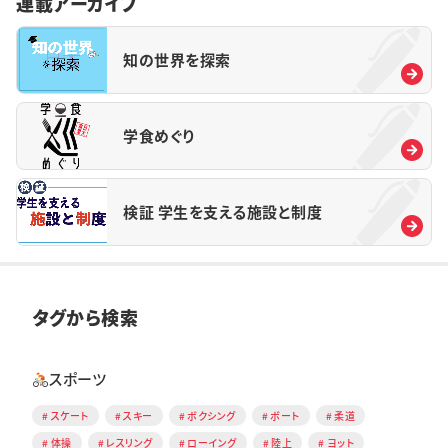
連載アーカイブ
知の世界を探索
学食めぐり
検証 学生を支える施設と制度
タグから検索
スポーツ
スケート
スキー
ボクシング
ボート
柔道
体操
レスリング
ローイング
陸上
ヨット