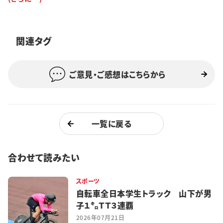
特集・企画
イベント
関連タグ
ご意見・ご感想はこちらから
購読
日大文芸賞
学生記者募集
お問い合わせ
一覧に戻る
合わせて読みたい
スポーツ
自転車全日本学生トラック 山下が男
子１㌔ＴＴ３連覇
2026年07月21日