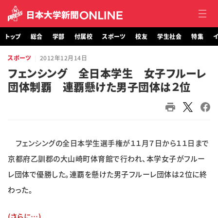
トップ
総合
学部
付属校
スポーツ
校友
学生社会
特集
イ
スポーツ
2012年12月14日
トップ
フェンシング 全日本学生 女子フルーレ
団体制覇 連覇懸けた男子団体は２位
総合
学部・大学院
付属校
フェンシングの全日本学生選手権が１１月７日から１１日まで
スポーツ
京都府乙訓郡の大山崎町体育館で行われ、本学女子がフルー
レ団体で優勝した。連覇を懸けた男子フルーレ団体は２位に終
校友
わった。
学生社会
(さらに…)