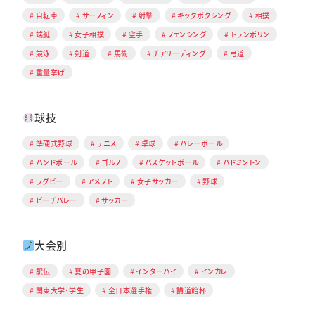
自転車
サーフィン
射撃
キックボクシング
相撲
端艇
女子相撲
空手
フェンシング
トランポリン
競泳
剣道
馬術
チアリーディング
弓道
重量挙げ
球技
準硬式野球
テニス
卓球
バレーボール
ハンドボール
ゴルフ
バスケットボール
バドミントン
ラグビー
アメフト
女子サッカー
野球
ビーチバレー
サッカー
大会別
駅伝
夏の甲子園
インターハイ
インカレ
関東大学・学生
全日本選手権
講道館杯