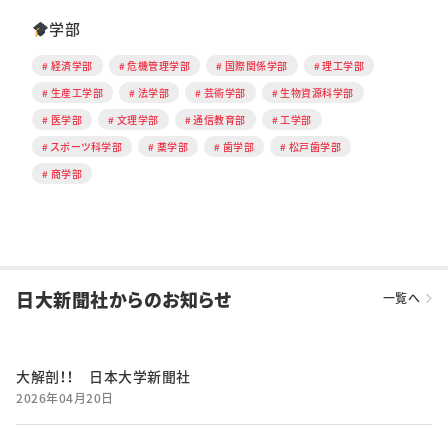
学部
経済学部
危機管理学部
国際関係学部
理工学部
生産工学部
法学部
芸術学部
生物資源科学部
医学部
文理学部
通信教育部
工学部
スポーツ科学部
薬学部
歯学部
松戸歯学部
商学部
日大新聞社からのお知らせ
一覧へ
大解剖！！ 日本大学新聞社
2026年04月20日