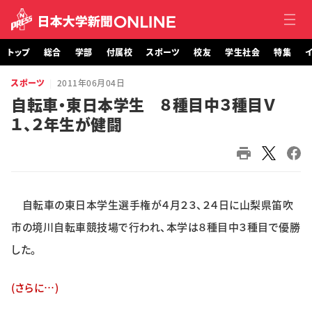
トップ
総合
学部
付属校
スポーツ
校友
学生社会
特集
イ
スポーツ
2011年06月04日
トップ
自転車・東日本学生 ８種目中３種目Ｖ
１、２年生が健闘
総合
学部・大学院
付属校
自転車の東日本学生選手権が４月２３、２４日に山梨県笛吹
スポーツ
市の境川自転車競技場で行われ、本学は８種目中３種目で優勝
した。
校友
(さらに…)
学生社会