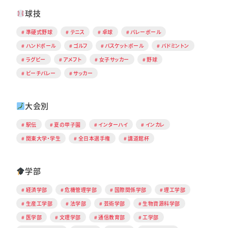
球技
準硬式野球
テニス
卓球
バレーボール
ハンドボール
ゴルフ
バスケットボール
バドミントン
ラグビー
アメフト
女子サッカー
野球
ビーチバレー
サッカー
大会別
駅伝
夏の甲子園
インターハイ
インカレ
関東大学・学生
全日本選手権
講道館杯
学部
経済学部
危機管理学部
国際関係学部
理工学部
生産工学部
法学部
芸術学部
生物資源科学部
医学部
文理学部
通信教育部
工学部