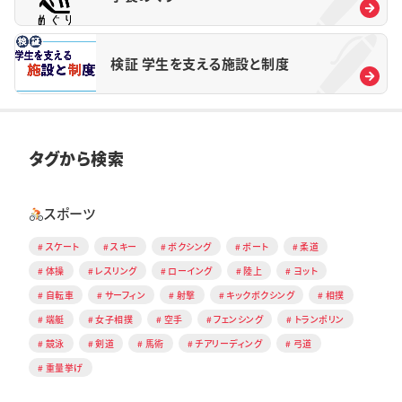
検証 学生を支える施設と制度
タグから検索
スポーツ
スケート
スキー
ボクシング
ボート
柔道
体操
レスリング
ローイング
陸上
ヨット
自転車
サーフィン
射撃
キックボクシング
相撲
端艇
女子相撲
空手
フェンシング
トランポリン
競泳
剣道
馬術
チアリーディング
弓道
重量挙げ