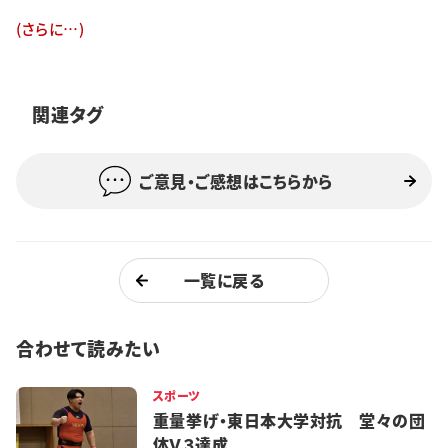
特集・企画
(さらに…)
イベント
関連タグ
購読
日大文芸賞
ご意見・ご感想はこちらから
学生記者募集
お問い合わせ
一覧に戻る
合わせて読みたい
スポーツ
重量挙げ・東日本大学対抗 堂々の団
体Ｖ３達成