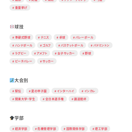
重量挙げ
球技
準硬式野球
テニス
卓球
バレーボール
ハンドボール
ゴルフ
バスケットボール
バドミントン
ラグビー
アメフト
女子サッカー
野球
ビーチバレー
サッカー
大会別
駅伝
夏の甲子園
インターハイ
インカレ
関東大学・学生
全日本選手権
講道館杯
学部
経済学部
危機管理学部
国際関係学部
理工学部