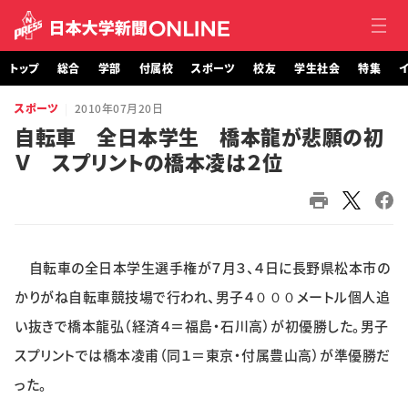
トップ
総合
学部
付属校
スポーツ
校友
学生社会
特集
イ
スポーツ
2010年07月20日
トップ
自転車 全日本学生 橋本龍が悲願の初
Ｖ スプリントの橋本凌は２位
総合
学部・大学院
付属校
自転車の全日本学生選手権が７月３、４日に長野県松本市の
スポーツ
かりがね自転車競技場で行われ、男子４０００メートル個人追
い抜きで橋本龍弘（経済４＝福島・石川高）が初優勝した。男子
校友
スプリントでは橋本凌甫（同１＝東京・付属豊山高）が準優勝だ
った。
学生社会