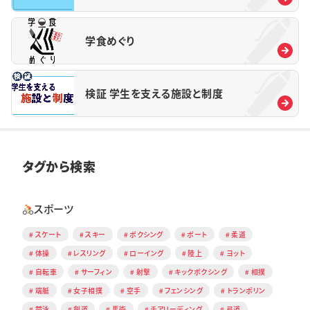
学食めぐり
検証 学生を支える施設と制度
タグから検索
スポーツ
スケート
スキー
ボクシング
ボート
柔道
体操
レスリング
ローイング
陸上
ヨット
自転車
サーフィン
射撃
キックボクシング
相撲
端艇
女子相撲
空手
フェンシング
トランポリン
競泳
剣道
馬術
チアリーディング
弓道