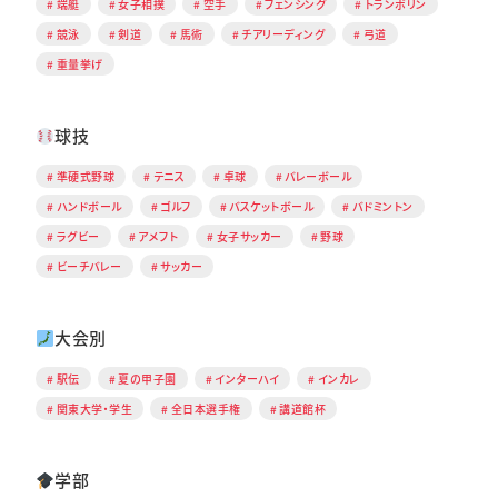
端艇
女子相撲
空手
フェンシング
トランポリン
競泳
剣道
馬術
チアリーディング
弓道
重量挙げ
球技
準硬式野球
テニス
卓球
バレーボール
ハンドボール
ゴルフ
バスケットボール
バドミントン
ラグビー
アメフト
女子サッカー
野球
ビーチバレー
サッカー
大会別
駅伝
夏の甲子園
インターハイ
インカレ
関東大学・学生
全日本選手権
講道館杯
学部