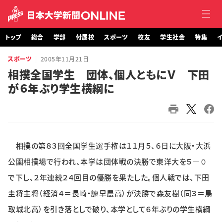
トップ
総合
学部
付属校
スポーツ
校友
学生社会
特集
イ
スポーツ
2005年11月21日
トップ
相撲全国学生 団体、個人ともにＶ 下田
が６年ぶり学生横綱に
総合
学部・大学院
付属校
相撲の第８３回全国学生選手権は１１月５、６日に大阪・大浜
スポーツ
公園相撲場で行われ、本学は団体戦の決勝で東洋大を５―０
で下し、２年連続２４回目の優勝を果たした。個人戦では、下田
校友
圭将主将（経済４＝長崎・諫早農高）が決勝で森友樹（同３＝鳥
取城北高）を引き落としで破り、本学として６年ぶりの学生横綱
学生社会