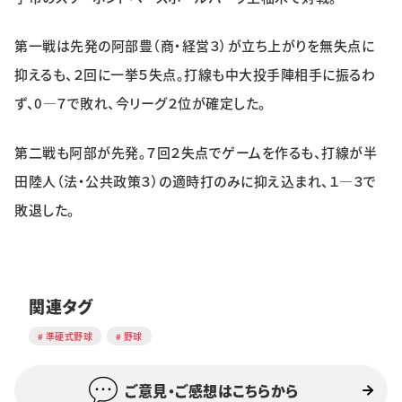
特集・企画
第一戦は先発の阿部豊（商・経営３）が立ち上がりを無失点に
イベント
抑えるも、２回に一挙５失点。打線も中大投手陣相手に振るわ
ず、0―７で敗れ、今リーグ２位が確定した。
購読
日大文芸賞
第二戦も阿部が先発。７回２失点でゲームを作るも、打線が半
田陸人（法・公共政策３）の適時打のみに抑え込まれ、１―３で
学生記者募集
お問い合わせ
敗退した。
関連タグ
準硬式野球
野球
ご意見・ご感想はこちらから