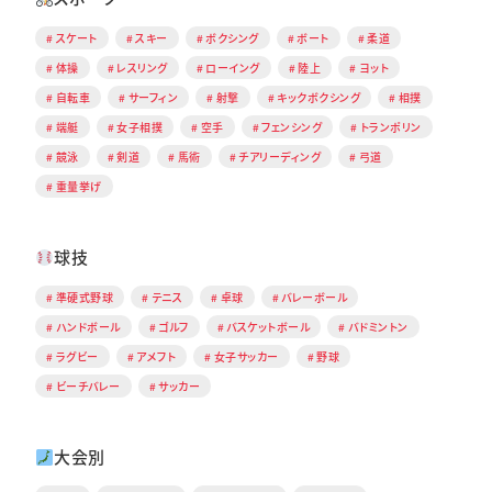
スケート
スキー
ボクシング
ボート
柔道
体操
レスリング
ローイング
陸上
ヨット
自転車
サーフィン
射撃
キックボクシング
相撲
端艇
女子相撲
空手
フェンシング
トランポリン
競泳
剣道
馬術
チアリーディング
弓道
重量挙げ
球技
準硬式野球
テニス
卓球
バレーボール
ハンドボール
ゴルフ
バスケットボール
バドミントン
ラグビー
アメフト
女子サッカー
野球
ビーチバレー
サッカー
大会別