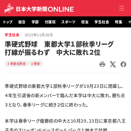
トップ
総合
学部
付属校
スポーツ
校友
学生社会
特集
イ
学生社会
2023年11月28日
トップ
準硬式野球 東都大学１部秋季リーグ
打線が振るわず 中大に敗れ２位
総合
準硬式野球
野球
学部・大学院
付属校
準硬式野球の東都大学１部秋季リーグが10月23日に閉幕し、
スポーツ
４年生引退後の新メンバーで臨んだ本学は中大に敗れ、勝ち点
３となり、春季リーグに続き２位に終わった。
校友
本学は春季リーグ優勝校の中大と10月20、23日に東京都八王
学生社会
子市のスリーボンドベースボールパーク上柚木で対戦。