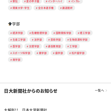
駅伝
夏の甲子園
インターハイ
インカレ
関東大学・学生
全日本選手権
講道館杯
学部
経済学部
危機管理学部
国際関係学部
理工学部
生産工学部
法学部
芸術学部
生物資源科学部
医学部
文理学部
通信教育部
工学部
スポーツ科学部
薬学部
歯学部
松戸歯学部
商学部
日大新聞社からのお知らせ
一覧へ
大解剖！！ 日本大学新聞社