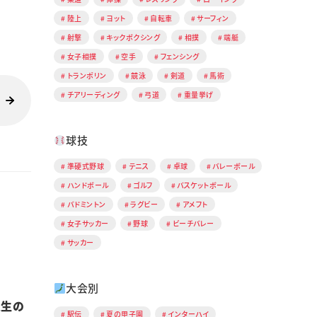
陸上
ヨット
自転車
サーフィン
射撃
キックボクシング
相撲
端艇
女子相撲
空手
フェンシング
トランポリン
競泳
剣道
馬術
チアリーディング
弓道
重量挙げ
球技
準硬式野球
テニス
卓球
バレーボール
ハンドボール
ゴルフ
バスケットボール
バドミントン
ラグビー
アメフト
女子サッカー
野球
ビーチバレー
サッカー
大会別
入生の
駅伝
夏の甲子園
インターハイ