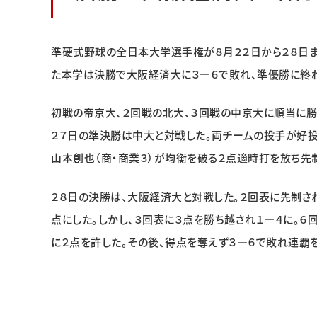
準硬式野球の全日本大学選手権が８月２２日から２８日
た本学は決勝で大阪経済大に３―６で敗れ、準優勝に終わ
初戦の帝京大、２回戦の北大、３回戦の中京大に順当に勝
２７日の準決勝は中大と対戦した。両チームの投手が好投
山本創也（商・商業３）が均衡を破る２点適時打を放ち先
２８日の決勝は、大阪経済大と対戦した。２回表に先制され
点にした。しかし、３回表に３点を勝ち越され１―４に。
に２点を許した。その後、得点を奪えず３―６で敗れ連覇