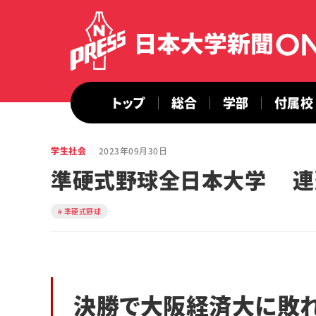
トップ
総合
学部
付属校
学生社会
2023年09月30日
準硬式野球全日本大学 連
準硬式野球
決勝で大阪経済大に敗