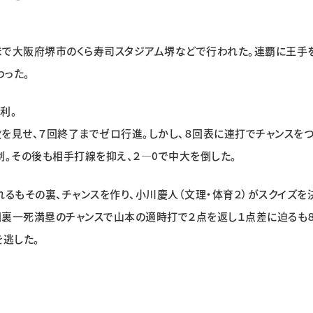
まで大阪府堺市のくら寿司スタジアム堺などで行われた。連覇に王手
った。
利。
を見せ、７回終了までゼロ行進。しかし、８回表に連打でチャンスをつ
制。その後も相手打線を抑え、２―0で中大を倒した。
るもその裏、チャンスを作り、小川慶人（文理・体育２）がスクイズを
６回裏一死満塁のチャンスで山本の適時打で２点を返し１点差に迫るも
を逃した。