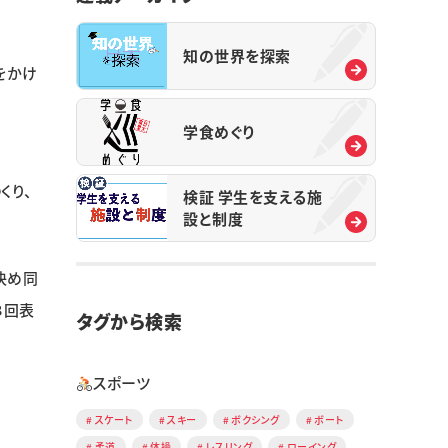
知の世界を探索
をかけ
学食めぐり
くり、
検証 学生を支える施
設と制度
決め同
８回表
タグから検索
スポーツ
スケート
スキー
ボクシング
ボート
柔道
体操
レスリング
ローイング