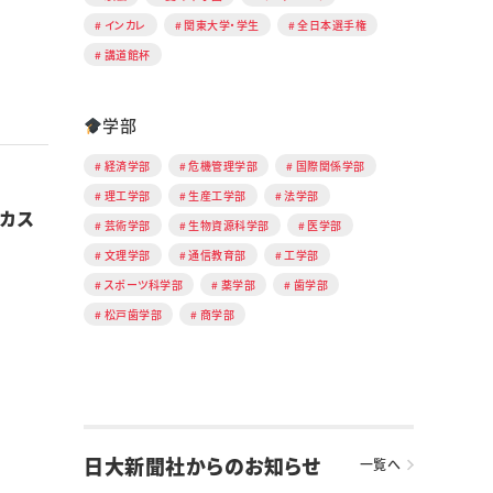
インカレ
関東大学・学生
全日本選手権
講道館杯
学部
経済学部
危機管理学部
国際関係学部
理工学部
生産工学部
法学部
 カス
芸術学部
生物資源科学部
医学部
文理学部
通信教育部
工学部
スポーツ科学部
薬学部
歯学部
松戸歯学部
商学部
日大新聞社からのお知らせ
一覧へ