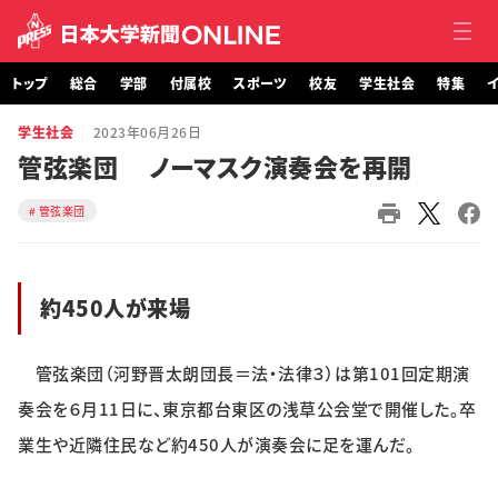
トップ
総合
学部
付属校
スポーツ
校友
学生社会
特集
イ
学生社会
2023年06月26日
トップ
管弦楽団 ノーマスク演奏会を再開
総合
管弦楽団
学部・大学院
約450人が来場
付属校
スポーツ
管弦楽団（河野晋太朗団長＝法・法律３）は第101回定期演
奏会を６月11日に、東京都台東区の浅草公会堂で開催した。卒
校友
業生や近隣住民など約450人が演奏会に足を運んだ。
学生社会