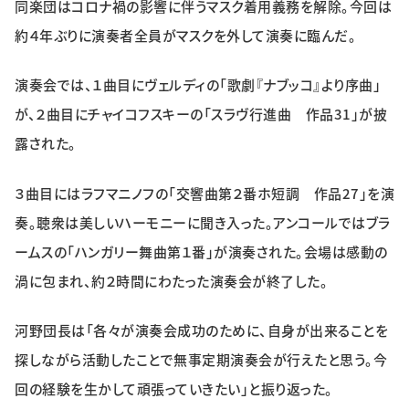
同楽団はコロナ禍の影響に伴うマスク着用義務を解除。今回は
特集・企画
約４年ぶりに演奏者全員がマスクを外して演奏に臨んだ。
イベント
演奏会では、１曲目にヴェルディの「歌劇『ナブッコ』より序曲」
が、２曲目にチャイコフスキーの「スラヴ行進曲 作品31」が披
購読
日大文芸賞
露された。
学生記者募集
お問い合わせ
３曲目にはラフマニノフの「交響曲第２番ホ短調 作品27」を演
奏。聴衆は美しいハーモニーに聞き入った。アンコールではブラ
ームスの「ハンガリー舞曲第１番」が演奏された。会場は感動の
渦に包まれ、約２時間にわたった演奏会が終了した。
河野団長は「各々が演奏会成功のために、自身が出来ることを
探しながら活動したことで無事定期演奏会が行えたと思う。今
回の経験を生かして頑張っていきたい」と振り返った。