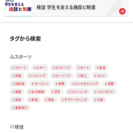
検証 学生を支える施設と制度
タグから検索
スポーツ
スケート
スキー
ボクシング
ボート
柔道
体操
レスリング
ローイング
陸上
ヨット
自転車
サーフィン
射撃
キックボクシング
相撲
端艇
女子相撲
空手
フェンシング
トランポリン
競泳
剣道
馬術
チアリーディング
弓道
重量挙げ
球技