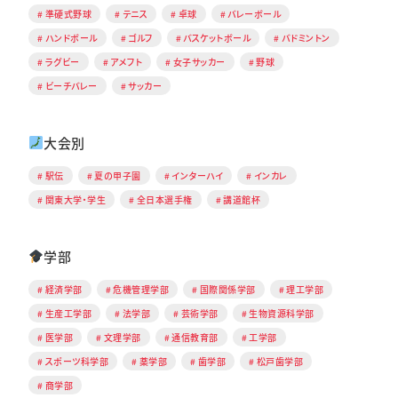
準硬式野球
テニス
卓球
バレーボール
ハンドボール
ゴルフ
バスケットボール
バドミントン
ラグビー
アメフト
女子サッカー
野球
ビーチバレー
サッカー
大会別
駅伝
夏の甲子園
インターハイ
インカレ
関東大学・学生
全日本選手権
講道館杯
学部
経済学部
危機管理学部
国際関係学部
理工学部
生産工学部
法学部
芸術学部
生物資源科学部
医学部
文理学部
通信教育部
工学部
スポーツ科学部
薬学部
歯学部
松戸歯学部
商学部