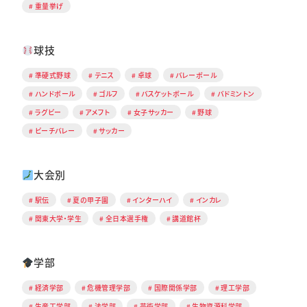
重量挙げ
球技
準硬式野球
テニス
卓球
バレーボール
ハンドボール
ゴルフ
バスケットボール
バドミントン
ラグビー
アメフト
女子サッカー
野球
ビーチバレー
サッカー
大会別
駅伝
夏の甲子園
インターハイ
インカレ
関東大学・学生
全日本選手権
講道館杯
学部
経済学部
危機管理学部
国際関係学部
理工学部
生産工学部
法学部
芸術学部
生物資源科学部