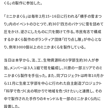
くら」の製作に参加した。
特集・企画
「ミニかまくら」は毎年２月15・16日に行われる「横手の雪まつ
イベント
り」内のイベントのひとつで、約30㌢四方のバケツに雪を詰めて
圧をかけ、逆さにしたものに穴を開けて作る。市民有志で構成
購読
日大文芸賞
するかまくら製作のボランティア団体「灯り点し隊」が中心とな
り、例年3000個以上のミニかまくらを製作している。
学生記者募集
お問い合わせ
当日は本学から、法、工、生物資源科の３学部生約30人が参
加。メンバーは３人１組で班を編成し、川原の一部エリアでのミ
ニかまくら製作を手伝った。また、同プロジェクトは昨年10月か
ら11月に生産工学部を中心に行われた自主創造プロジェクト
「科学で色づく炎の明かりで地域を色づけたい」と連携し、その
中で製作された手作りのキャンドルを一部のミニかまくら内に
設置した。