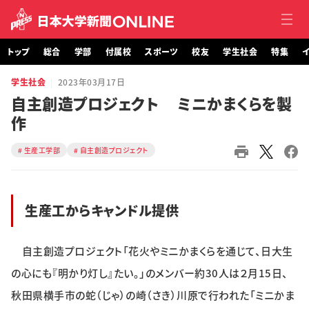
トップ
総合
学部
付属校
スポーツ
校友
学生社会
特集
イ
学生社会
2023年03月17日
トップ
自主創造プロジェクト ミニかまくらを製
作
総合
生産工学部
自主創造プロジェクト
学部・大学院
付属校
生産工からキャンドル提供
スポーツ
自主創造プロジェクト「花火やミニかまくらを通じて、日大生
校友
の心にも『明かり灯し』たい。」のメンバー約30人は２月15日、
学生社会
秋田県横手市の蛇（じゃ）の崎（さき）川原で行われた「ミニかま