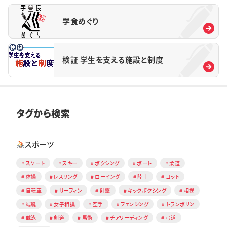
学食めぐり
検証 学生を支える施設と制度
タグから検索
スポーツ
スケート
スキー
ボクシング
ボート
柔道
体操
レスリング
ローイング
陸上
ヨット
自転車
サーフィン
射撃
キックボクシング
相撲
端艇
女子相撲
空手
フェンシング
トランポリン
競泳
剣道
馬術
チアリーディング
弓道