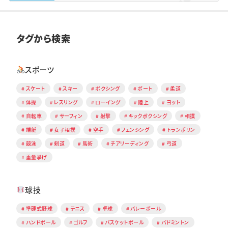
タグから検索
スポーツ
スケート
スキー
ボクシング
ボート
柔道
体操
レスリング
ローイング
陸上
ヨット
自転車
サーフィン
射撃
キックボクシング
相撲
端艇
女子相撲
空手
フェンシング
トランポリン
競泳
剣道
馬術
チアリーディング
弓道
重量挙げ
球技
準硬式野球
テニス
卓球
バレーボール
ハンドボール
ゴルフ
バスケットボール
バドミントン