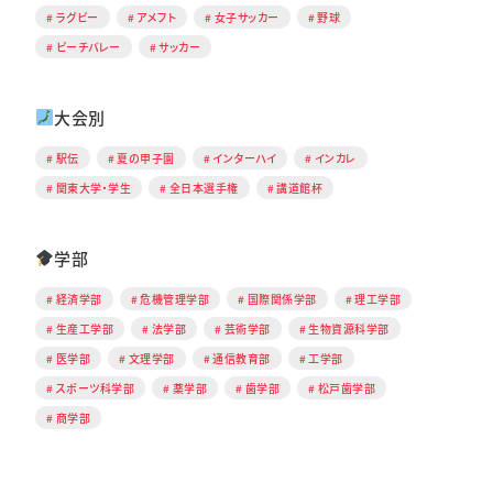
ラグビー
アメフト
女子サッカー
野球
ビーチバレー
サッカー
大会別
駅伝
夏の甲子園
インターハイ
インカレ
関東大学・学生
全日本選手権
講道館杯
学部
経済学部
危機管理学部
国際関係学部
理工学部
生産工学部
法学部
芸術学部
生物資源科学部
医学部
文理学部
通信教育部
工学部
スポーツ科学部
薬学部
歯学部
松戸歯学部
商学部