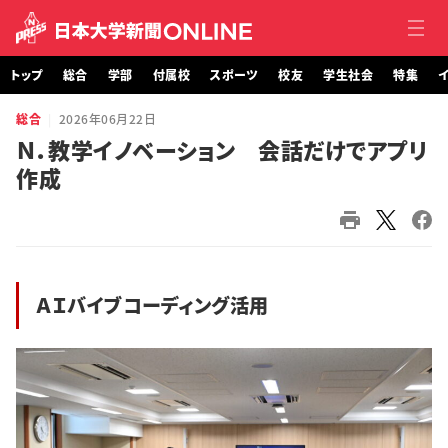
トップ
総合
学部
付属校
スポーツ
校友
学生社会
特集
イ
総合
2026年06月22日
トップ
Ｎ．教学イノベーション 会話だけでアプリ
作成
総合
学部・大学院
付属校
ＡＩバイブコーディング活用
スポーツ
校友
学生社会