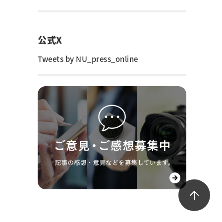
公式X
Tweets by NU_press_online