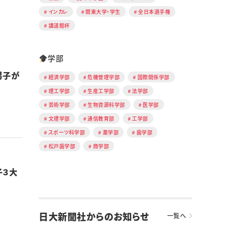
インカレ
関東大学・学生
全日本選手権
講道館杯
学部
男子が
経済学部
危機管理学部
国際関係学部
理工学部
生産工学部
法学部
芸術学部
生物資源科学部
医学部
文理学部
通信教育部
工学部
スポーツ科学部
薬学部
歯学部
松戸歯学部
商学部
子３大
日大新聞社からのお知らせ
一覧へ