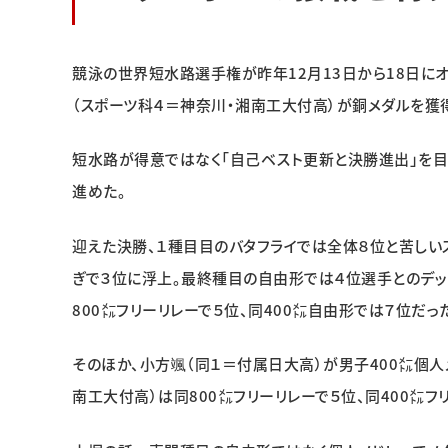
競泳の世界短水路選手権が昨年12月13日から18日に
（スポーツ科４＝神奈川・湘南工大付高）が銅メダルを獲
短水路が得意ではなく「自己ベスト更新と決勝進出」を目
進めた。
迎えた決勝、１種目目のバタフライでは全体８位と苦しい
ぎで３位に浮上。最終種目の自由形では４位選手とのデッ
800㍍フリーリレーで５位、同400㍍自由形では７位だっ
そのほか、小方颯（同１＝付属日大高）が男子400㍍個人
南工大付高）は同800㍍フリーリレーで５位、同400㍍フ