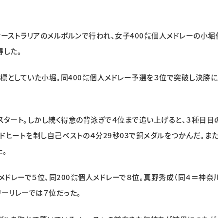
オーストラリアのメルボルンで行われ、女子400㍍個人メドレーの小堀
得した。
標としていた小堀。同400㍍個人メドレー予選を３位で突破し決勝
スタート。しかし続く得意の背泳ぎで４位まで追い上げると、３種目目
ドヒートを制し自己ベストの４分29秒03で銅メダルをつかんだ。また
た。
メドレーで５位、同200㍍個人メドレーで８位。真野秀成（同４＝神奈
リーリレーでは７位だった。