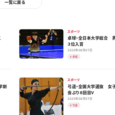
一覧に戻る
スポーツ
対抗
卓球・全日本大学総合 
３位入賞
2026年08月07日
卓球
スポーツ
学新
弓道・全国大学選抜 女
会ぶり８回目V
2026年08月07日
弓道