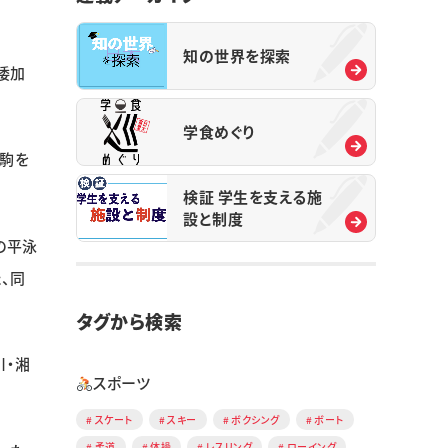
知の世界を探索
倭加
学食めぐり
に駒を
検証 学生を支える施
設と制度
の平泳
、同
タグから検索
川・湘
スポーツ
スケート
スキー
ボクシング
ボート
柔道
体操
レスリング
ローイング