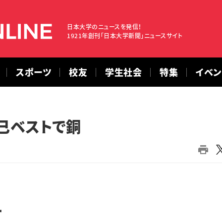
日本大学のニュースを発信！
1921年創刊「日本大学新聞」ニュースサイト
スポーツ
校友
学生社会
特集
イベ
己ベストで銅
す