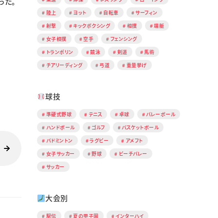
った。
陸上
ヨット
自転車
サーフィン
射撃
キックボクシング
相撲
端艇
女子相撲
空手
フェンシング
トランポリン
競泳
剣道
馬術
チアリーディング
弓道
重量挙げ
球技
準硬式野球
テニス
卓球
バレーボール
ハンドボール
ゴルフ
バスケットボール
バドミントン
ラグビー
アメフト
女子サッカー
野球
ビーチバレー
サッカー
大会別
駅伝
夏の甲子園
インターハイ