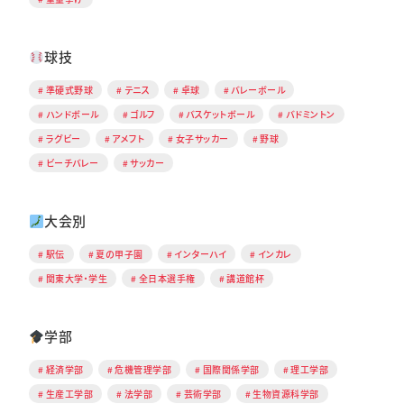
球技
準硬式野球
テニス
卓球
バレーボール
ハンドボール
ゴルフ
バスケットボール
バドミントン
ラグビー
アメフト
女子サッカー
野球
ビーチバレー
サッカー
大会別
駅伝
夏の甲子園
インターハイ
インカレ
関東大学・学生
全日本選手権
講道館杯
学部
経済学部
危機管理学部
国際関係学部
理工学部
生産工学部
法学部
芸術学部
生物資源科学部