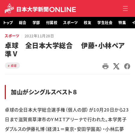
トップ
総合
学部
付属校
スポーツ
校友
学生社会
特集
イ
スポーツ
2022年11月28日
トップ
卓球 全日本大学総合 伊藤・小林ペア
準Ⅴ
総合
卓球
学部・大学院
付属校
加山がシングルスベスト８
スポーツ
卓球の全日本大学総合選手権（個人の部）が10月20日から23
校友
日まで滋賀県草津市のＹＭＩＴアリーナで行われた。本学男子
学生社会
ダブルスの伊藤礼博（経済１＝東京・安田学園高）・小林広夢