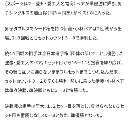
（スポーツ科２＝愛知・愛工大名電高）ペアが準優勝に輝き、男
特集・企画
子シングルスの加山裕（同３＝同高）がベスト８に入った。
イベント
男子ダブルスでシード権を持つ伊藤・小林ペアは２回戦から出
場。２、３回戦ともセットカウント３―0で勝利した。
購読
日大文芸賞
続く４回戦の相手は全日本選手権（団体の部）でことし優勝した
学生記者募集
お問い合わせ
強豪・愛工大のペア。１セット目から16―14と接戦を繰り広げ、
その後も互いに譲らないままフルセットまでもつれ込んだ末、
セットカウント３―２で辛くも勝利。勢いに乗った伊藤・小林ペア
は準々決勝、準決勝ともに３―0と快勝した。
決勝戦の相手は早大。１、２セット目を落とし、負けられない３セ
ット目も奮闘むなしく0―３と敗れ、準優勝となった。