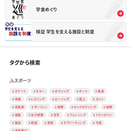
学食めぐり
検証 学生を支える施設と制度
タグから検索
スポーツ
スケート
スキー
ボクシング
ボート
柔道
体操
レスリング
ローイング
陸上
ヨット
自転車
サーフィン
射撃
キックボクシング
相撲
端艇
女子相撲
空手
フェンシング
トランポリン
競泳
剣道
馬術
チアリーディング
弓道
重量挙げ