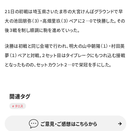
特集・企画
21日の初戦は埼玉県さいたま市の大宮けんぽグラウンドで早
大の池田朋弥（３）・高畑里玖（３）ペアに２―0で快勝した。その
イベント
後３戦を制し順調に駒を進めていった。
購読
日大文芸賞
決勝は初戦と同じ会場で行われ、明大の山中朝陽（１）・村田英
夢（１）ペアと対戦。２セット目はタイブレークにもつれ込む接戦
学生記者募集
お問い合わせ
となったものの、セットカウント２―0で栄冠を手にした。
関連タグ
テニス
ご意見・ご感想はこちらから