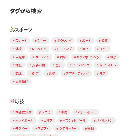
タグから検索
スポーツ
スケート
スキー
ボクシング
ボート
柔道
体操
レスリング
ローイング
陸上
ヨット
自転車
サーフィン
射撃
キックボクシング
相撲
端艇
女子相撲
空手
フェンシング
トランポリン
競泳
剣道
馬術
チアリーディング
弓道
重量挙げ
球技
準硬式野球
テニス
卓球
バレーボール
ハンドボール
ゴルフ
バスケットボール
バドミントン
ラグビー
アメフト
女子サッカー
野球