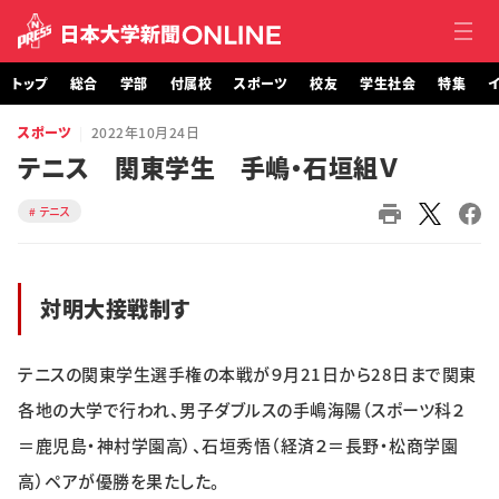
トップ
総合
学部
付属校
スポーツ
校友
学生社会
特集
イ
スポーツ
2022年10月24日
トップ
テニス 関東学生 手嶋・石垣組Ｖ
総合
テニス
学部・大学院
対明大接戦制す
付属校
スポーツ
テニスの関東学生選手権の本戦が９月21日から28日まで関東
各地の大学で行われ、男子ダブルスの手嶋海陽（スポーツ科２
校友
＝鹿児島・神村学園高）、石垣秀悟（経済２＝長野・松商学園
学生社会
高）ペアが優勝を果たした。