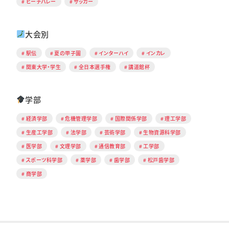
ビーチバレー
サッカー
大会別
駅伝
夏の甲子園
インターハイ
インカレ
関東大学・学生
全日本選手権
講道館杯
学部
経済学部
危機管理学部
国際関係学部
理工学部
生産工学部
法学部
芸術学部
生物資源科学部
医学部
文理学部
通信教育部
工学部
スポーツ科学部
薬学部
歯学部
松戸歯学部
商学部