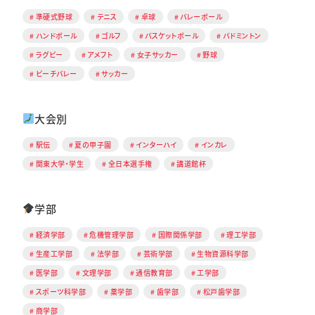
準硬式野球
テニス
卓球
バレーボール
ハンドボール
ゴルフ
バスケットボール
バドミントン
ラグビー
アメフト
女子サッカー
野球
ビーチバレー
サッカー
大会別
駅伝
夏の甲子園
インターハイ
インカレ
関東大学・学生
全日本選手権
講道館杯
学部
経済学部
危機管理学部
国際関係学部
理工学部
生産工学部
法学部
芸術学部
生物資源科学部
医学部
文理学部
通信教育部
工学部
スポーツ科学部
薬学部
歯学部
松戸歯学部
商学部