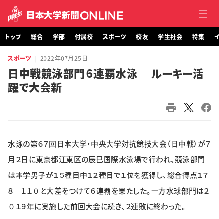
トップ
総合
学部
付属校
スポーツ
校友
学生社会
特集
イ
スポーツ
2022年07月25日
トップ
日中戦競泳部門６連覇水泳 ルーキー活
躍で大会新
総合
学部・大学院
付属校
水泳の第６７回日本大学・中央大学対抗競技大会（日中戦）が７
スポーツ
月２日に東京都江東区の辰巳国際水泳場で行われ、競泳部門
は本学男子が１５種目中１２種目で１位を獲得し、総合得点１７
校友
８―１１０と大差をつけて６連覇を果たした。一方水球部門は２
０１９年に実施した前回大会に続き、２連敗に終わった。
学生社会