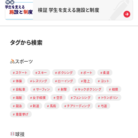
検証 学生を支える施設と制度
タグから検索
スポーツ
スケート
スキー
ボクシング
ボート
柔道
体操
レスリング
ローイング
陸上
ヨット
自転車
サーフィン
射撃
キックボクシング
相撲
端艇
女子相撲
空手
フェンシング
トランポリン
競泳
剣道
馬術
チアリーディング
弓道
重量挙げ
球技