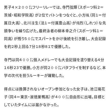
特集・企画
男子４×２００㍍フリーリレーでは、寺門弦輝（スポーツ科２＝
茨城・昭和学院高）が２位でバトンをつなぐと、小方颯（同１＝付
イベント
属日大高）、北川凜生（法１＝付属豊山高）が熾烈（しれつ）な先
頭争いを繰り広げた。最終泳者の柳本幸之介（スポーツ科１＝
購読
日大文芸賞
同高）が残り５０㍍でスパートをかけ後続を引き離し、大会記録
を約２秒上回る７分１８秒８１で優勝した。
学生記者募集
お問い合わせ
寺門は同４００㍍個人メドレーでも大会記録を塗り替える４分
１６秒２３で優勝。小方が同２００㍍バタフライを制するなど、本
学の次代を担うルーキーが躍動した。
得点には換算されないオープン参加となった女子は、池江璃花
子（同４＝東京・淑徳巣鴨高）が４００㍍自由形に出場。目標と
していたタイムには届かなかった。