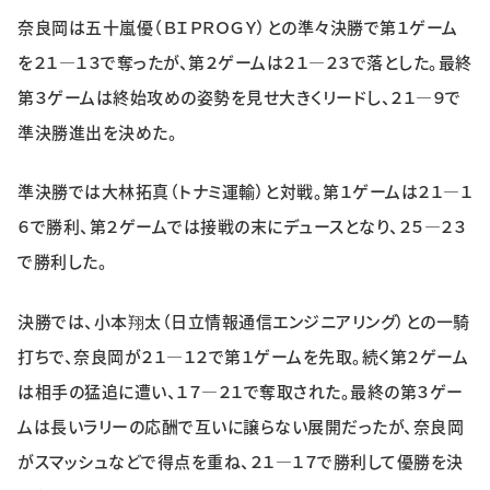
特集・企画
奈良岡は五十嵐優（ＢＩＰＲＯＧＹ）との準々決勝で第１ゲーム
を２１―１３で奪ったが、第２ゲームは２１―２３で落とした。最終
イベント
第３ゲームは終始攻めの姿勢を見せ大きくリードし、２１―９で
準決勝進出を決めた。
購読
日大文芸賞
準決勝では大林拓真（トナミ運輸）と対戦。第１ゲームは２１―１
学生記者募集
お問い合わせ
６で勝利、第２ゲームでは接戦の末にデュースとなり、２５―２３
で勝利した。
決勝では、小本翔太（日立情報通信エンジニアリング）との一騎
打ちで、奈良岡が２１―１２で第１ゲームを先取。続く第２ゲーム
は相手の猛追に遭い、１７―２１で奪取された。最終の第３ゲー
ムは長いラリーの応酬で互いに譲らない展開だったが、奈良岡
がスマッシュなどで得点を重ね、２１―１７で勝利して優勝を決