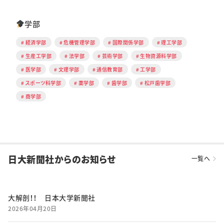
学部
経済学部
危機管理学部
国際関係学部
理工学部
生産工学部
法学部
芸術学部
生物資源科学部
医学部
文理学部
通信教育部
工学部
スポーツ科学部
薬学部
歯学部
松戸歯学部
商学部
日大新聞社からのお知らせ
一覧へ
大解剖！！ 日本大学新聞社
2026年04月20日