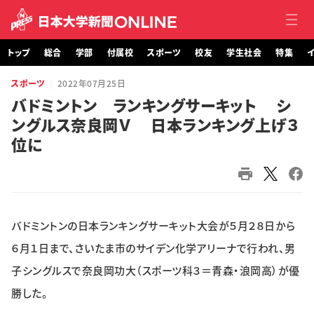
トップ
総合
学部
付属校
スポーツ
校友
学生社会
特集
イ
スポーツ
2022年07月25日
トップ
バドミントン ランキングサーキット シ
ングルス奈良岡Ｖ 日本ランキング上げ３
総合
位に
学部・大学院
付属校
バドミントンの日本ランキングサーキット大会が５月２８日から
スポーツ
６月１日まで、さいたま市のサイデン化学アリーナで行われ、男
校友
子シングルスで奈良岡功大（スポーツ科３＝青森・浪岡高）が優
勝した。
学生社会