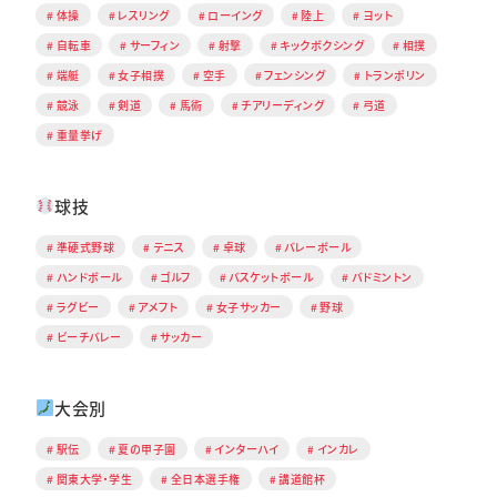
体操
レスリング
ローイング
陸上
ヨット
自転車
サーフィン
射撃
キックボクシング
相撲
端艇
女子相撲
空手
フェンシング
トランポリン
競泳
剣道
馬術
チアリーディング
弓道
重量挙げ
球技
準硬式野球
テニス
卓球
バレーボール
ハンドボール
ゴルフ
バスケットボール
バドミントン
ラグビー
アメフト
女子サッカー
野球
ビーチバレー
サッカー
大会別
駅伝
夏の甲子園
インターハイ
インカレ
関東大学・学生
全日本選手権
講道館杯