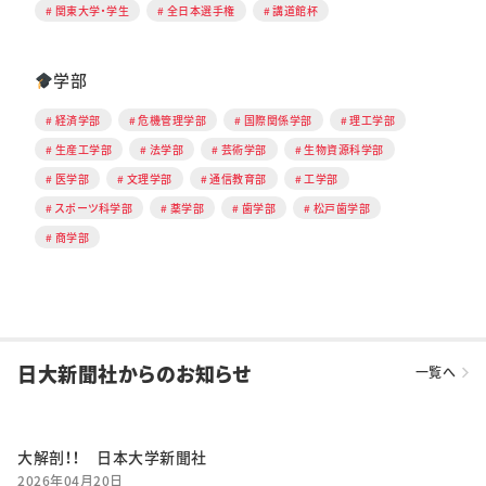
関東大学・学生
全日本選手権
講道館杯
学部
経済学部
危機管理学部
国際関係学部
理工学部
生産工学部
法学部
芸術学部
生物資源科学部
医学部
文理学部
通信教育部
工学部
スポーツ科学部
薬学部
歯学部
松戸歯学部
商学部
日大新聞社からのお知らせ
一覧へ
大解剖！！ 日本大学新聞社
2026年04月20日