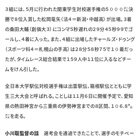
特集・企画
３組には、５月に行われた関東学生対校選手権の５０００㍍決
勝で８位入賞した松岡竜矢（法４＝新潟・中越高）が出場。３着
イベント
の桑田大輔（創価大３）にコンマ５秒遅れの２９分４５秒９９でゴ
ールし、４着に入った。また、４組に出場したチャールズ・ドゥング
購読
日大文芸賞
（スポーツ科４＝札幌山の手高）は２８分５８秒７５で１０着だっ
たが、タイムレース総合結果で１５９人中１１位に入るなどチー
学生記者募集
お問い合わせ
ムをけん引した。
全日本大学駅伝対校選手権は出雲駅伝、箱根駅伝とともに学
生三大大会と呼ばれる。ことしは１１月６日に開催予定で、愛知
県の熱田神宮から三重県の伊勢神宮までの８区間、１０６.８㌔
㍍を走る。
小川聡監督の話
選考会を通過できたことで、選手のモチベー