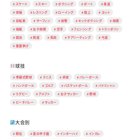
スケート
スキー
ボクシング
ボート
柔道
体操
レスリング
ローイング
陸上
ヨット
自転車
サーフィン
射撃
キックボクシング
相撲
端艇
女子相撲
空手
フェンシング
トランポリン
競泳
剣道
馬術
チアリーディング
弓道
重量挙げ
球技
準硬式野球
テニス
卓球
バレーボール
ハンドボール
ゴルフ
バスケットボール
バドミントン
ラグビー
アメフト
女子サッカー
野球
ビーチバレー
サッカー
大会別
駅伝
夏の甲子園
インターハイ
インカレ