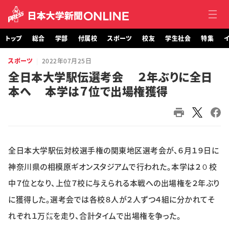
トップ
総合
学部
付属校
スポーツ
校友
学生社会
特集
イ
スポーツ
2022年07月25日
トップ
全日本大学駅伝選考会 ２年ぶりに全日
本へ 本学は７位で出場権獲得
総合
学部・大学院
付属校
全日本大学駅伝対校選手権の関東地区選考会が、６月１９日に
スポーツ
神奈川県の相模原ギオンスタジアムで行われた。本学は２０校
中７位となり、上位７校に与えられる本戦への出場権を２年ぶり
校友
に獲得した。選考会では各校８人が２人ずつ４組に分かれてそ
れぞれ１万㍍を走り、合計タイムで出場権を争った。
学生社会