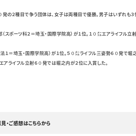
０発の２種目で争う団体は、女子は両種目で優勝。男子はいずれも３
（スポーツ科２＝埼玉・国際学院高）が１位。１０㍍エアライフル立
法１＝埼玉・国際学院高）が１位。５０㍍ライフル三姿勢６０発で堀
㍍エアライフル立射６０発では堀之内が２位に入賞した。
意見・ご感想はこちらから