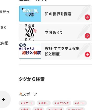
位だっ
知の世界を探索
射６０
学食めぐり
之内愛
検証 学生を支える施
設と制度
タグから検索
スポーツ
スケート
スキー
ボクシング
ボート
柔道
体操
レスリング
ローイング