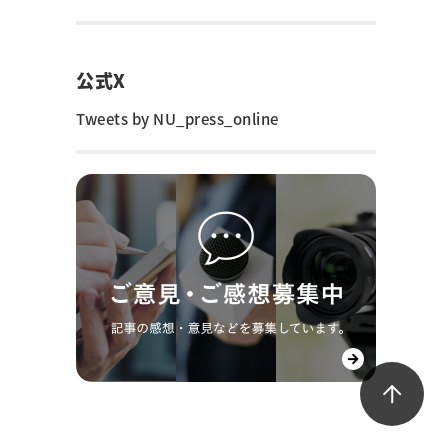
公式X
Tweets by NU_press_online