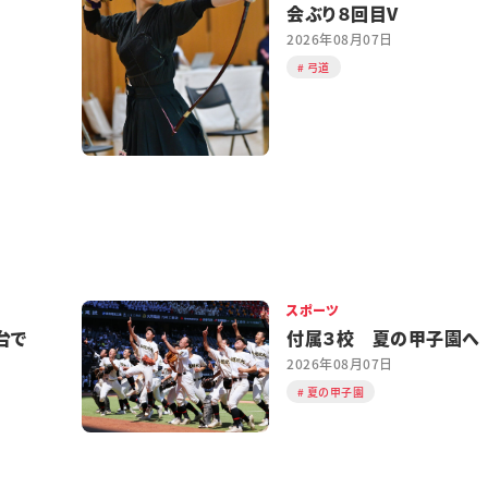
会ぶり８回目V
2026年08月07日
弓道
スポーツ
台で
付属３校 夏の甲子園へ
2026年08月07日
夏の甲子園