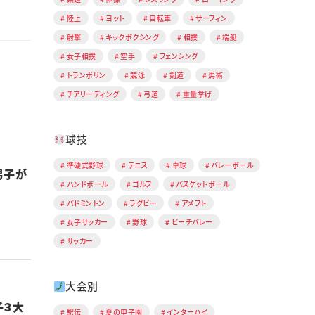
陸上
ヨット
自転車
サーフィン
射撃
キックボクシング
相撲
端艇
女子相撲
空手
フェンシング
トランポリン
競泳
剣道
馬術
チアリーディング
弓道
重量挙げ
球技
準硬式野球
テニス
卓球
バレーボール
男子が
ハンドボール
ゴルフ
バスケットボール
バドミントン
ラグビー
アメフト
女子サッカー
野球
ビーチバレー
サッカー
大会別
子３大
駅伝
夏の甲子園
インターハイ