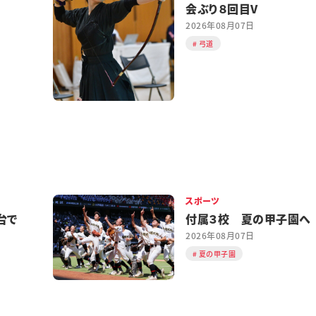
会ぶり８回目V
2026年08月07日
弓道
スポーツ
台で
付属３校 夏の甲子園へ
2026年08月07日
夏の甲子園