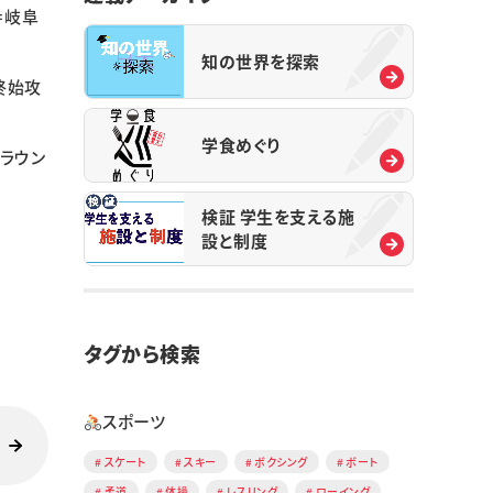
＝岐阜
知の世界を探索
終始攻
学食めぐり
ラウン
検証 学生を支える施
設と制度
タグから検索
スポーツ
スケート
スキー
ボクシング
ボート
柔道
体操
レスリング
ローイング