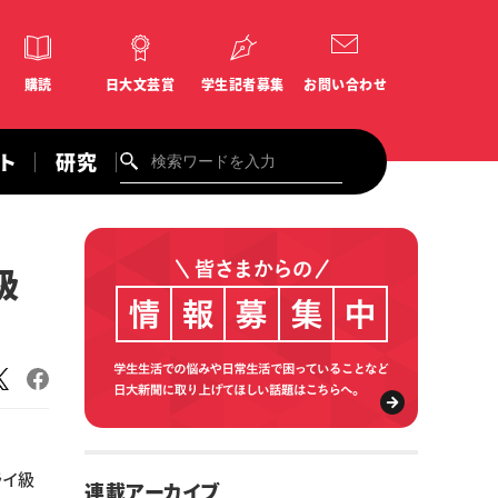
購読
日大文芸賞
学生記者募集
お問い合わせ
ント
研究
級
ライ級
連載アーカイブ