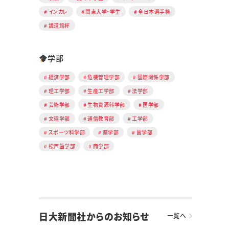
インカレ
関東大学・学生
全日本選手権
講道館杯
学部
経済学部
危機管理学部
国際関係学部
理工学部
生産工学部
法学部
芸術学部
生物資源科学部
医学部
文理学部
通信教育部
工学部
スポーツ科学部
薬学部
歯学部
松戸歯学部
商学部
日大新聞社からのお知らせ
一覧へ