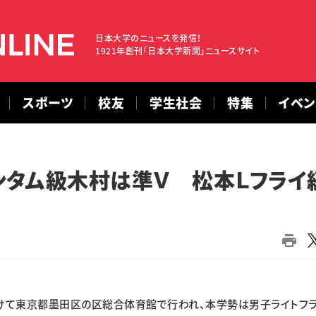
日本大学のニュースを発信！
1921年創刊「日本大学新聞」ニュースサイト
スポーツ
校友
学生社会
特集
イベ
ンタム級木村は準Ｖ 松本Ｌフライ
かけて東京都墨田区の区総合体育館で行われ、本学勢は男子ライトフ