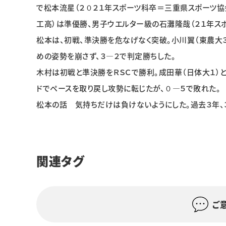
で松本流星（２０２１年スポーツ科卒＝三重県スポーツ協
工高）は準優勝、男子ウエルター級の石灘隆哉（２１年ス
松本は、初戦、準決勝を危なげなく突破。小川翼（東農大
めの姿勢を崩さず、３―２で判定勝ちした。
木村は初戦と準決勝をＲＳＣで勝利。成田華（日体大１）
ドでペースを取り戻し攻勢に転じたが、０―５で敗れた。
松本の話 気持ちだけは負けないようにした。過去３年、
関連タグ
ご