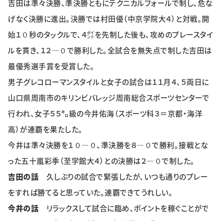
吉田は準々決勝、準決勝ともにテクニカルフォールで制し、危な
特集・企画
げなく決勝に進出。決勝では村田優（中京学院大４）と対戦。開
始１０秒のタックルで、４㌽を先制した後も、攻めのプレースタイ
イベント
ルを貫き、１２―０で勝利した。全試合を無失点で制した吉田は
最優秀選手賞を受賞した。
購読
日大文芸賞
男子グレコローマンスタイルと女子の試合は１１月４、５両日に
山口県周南市のキリンビバレッジ周南総合スポーツセンターで
学生記者募集
お問い合わせ
行われ、女子５５㌔級の今井佑海（スポーツ科３＝京都・海洋
高）が連覇を果たした。
今井は準々決勝を１０―０、準決勝を８―０で勝利。接戦とな
った五十嵐彩季（至学館大４）との決勝は２―０で制した。
吉田の話
久しぶりの試合で緊張したが、いつも通りのプレー
をすれば勝てると思っていた。連覇できてうれしい。
今井の話
リラックスして試合に臨め、ポイントを稼ぐことがで