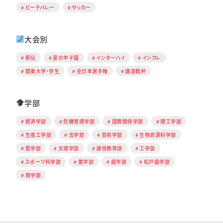
ビーチバレー
サッカー
大会別
駅伝
夏の甲子園
インターハイ
インカレ
関東大学・学生
全日本選手権
講道館杯
学部
経済学部
危機管理学部
国際関係学部
理工学部
生産工学部
法学部
芸術学部
生物資源科学部
医学部
文理学部
通信教育部
工学部
スポーツ科学部
薬学部
歯学部
松戸歯学部
商学部