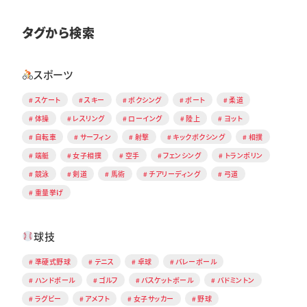
タグから検索
スポーツ
スケート
スキー
ボクシング
ボート
柔道
体操
レスリング
ローイング
陸上
ヨット
自転車
サーフィン
射撃
キックボクシング
相撲
端艇
女子相撲
空手
フェンシング
トランポリン
競泳
剣道
馬術
チアリーディング
弓道
重量挙げ
球技
準硬式野球
テニス
卓球
バレーボール
ハンドボール
ゴルフ
バスケットボール
バドミントン
ラグビー
アメフト
女子サッカー
野球