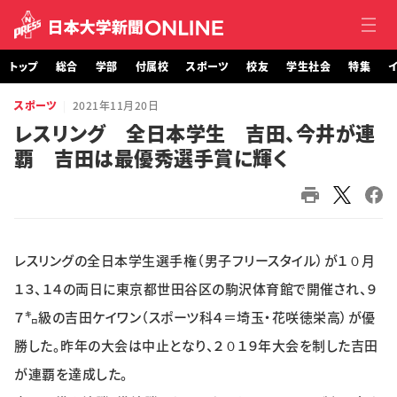
トップ
総合
学部
付属校
スポーツ
校友
学生社会
特集
イ
スポーツ
2021年11月20日
トップ
レスリング 全日本学生 吉田、今井が連
覇 吉田は最優秀選手賞に輝く
総合
学部・大学院
付属校
レスリングの全日本学生選手権（男子フリースタイル）が１０月
スポーツ
１３、１４の両日に東京都世田谷区の駒沢体育館で開催され、９
７㌔級の吉田ケイワン（スポーツ科４＝埼玉・花咲徳栄高）が優
校友
勝した。昨年の大会は中止となり、２０１９年大会を制した吉田
が連覇を達成した。
学生社会