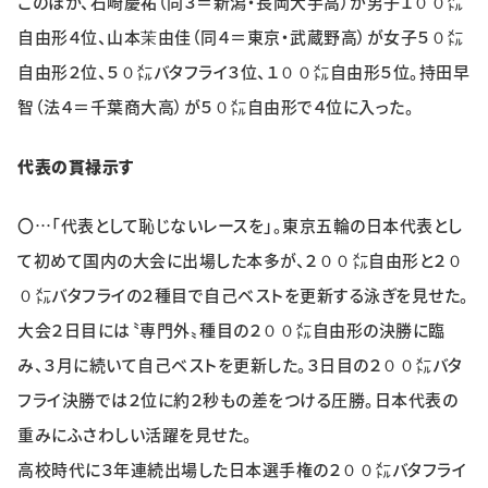
このほか、石崎慶祐（同３＝新潟・長岡大手高）が男子１００㍍
自由形４位、山本茉由佳（同４＝東京・武蔵野高）が女子５０㍍
自由形２位、５０㍍バタフライ３位、１００㍍自由形５位。持田早
智（法４＝千葉商大高）が５０㍍自由形で４位に入った。
代表の貫禄示す
〇…「代表として恥じないレースを」。東京五輪の日本代表とし
て初めて国内の大会に出場した本多が、２００㍍自由形と２０
０㍍バタフライの２種目で自己ベストを更新する泳ぎを見せた。
大会２日目には〝専門外〟種目の２００㍍自由形の決勝に臨
み、３月に続いて自己ベストを更新した。３日目の２００㍍バタ
フライ決勝では２位に約２秒もの差をつける圧勝。日本代表の
重みにふさわしい活躍を見せた。
高校時代に３年連続出場した日本選手権の２００㍍バタフライ