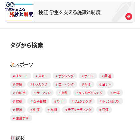
検証 学生を支える施設と制度
タグから検索
スポーツ
スケート
スキー
ボクシング
ボート
柔道
体操
レスリング
ローイング
陸上
ヨット
自転車
サーフィン
射撃
キックボクシング
相撲
端艇
女子相撲
空手
フェンシング
トランポリン
競泳
剣道
馬術
チアリーディング
弓道
重量挙げ
球技