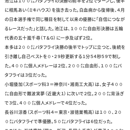
池江は１００㍍バタフライの決勝の前半を２位でターンし、後半
特集・企画
に相馬あい（ミキハウス）を抜き去った。白血病から復帰後、４月
の日本選手権で同じ種目を制して以来の優勝に「自信につなが
イベント
るレースだった」と話した。池江は、１００㍍自由形決勝は五輪
代表の五十嵐千尋（Ｔ＆Ｇ）に一歩及ばず２位。
購読
日大文芸賞
本多は２００㍍バタフライ決勝の後半でトップに立つと、後続を
引き離し自己ベストを０・２９秒更新する１分５４秒５９で制し
学生記者募集
お問い合わせ
た。４００㍍個人メドレーは２位、２００㍍自由形、１００㍍バ
タフライは３位だった。
小堀倭加（スポーツ科３＝神奈川・湘南工大高）は、女子４００
㍍自由形で難波実夢（近畿大１）に次いで２位。２００㍍背泳ぎ
で３位、４００㍍個人メドレーで４位だった。
長谷川涼香（スポーツ科４＝東京・淑徳巣鴨高）は１００、２０
０㍍バタフライで準優勝。５０㍍バタフライは６位だった。