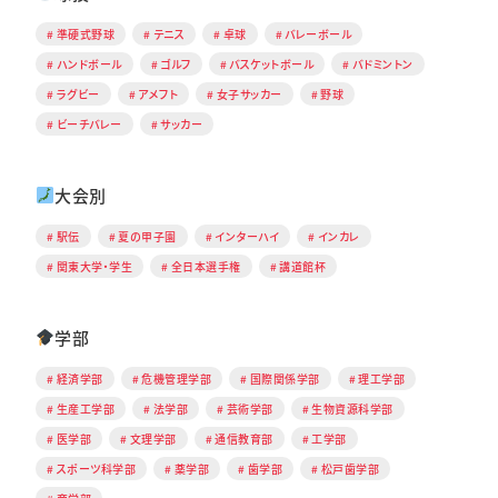
準硬式野球
テニス
卓球
バレーボール
ハンドボール
ゴルフ
バスケットボール
バドミントン
ラグビー
アメフト
女子サッカー
野球
ビーチバレー
サッカー
大会別
駅伝
夏の甲子園
インターハイ
インカレ
関東大学・学生
全日本選手権
講道館杯
学部
経済学部
危機管理学部
国際関係学部
理工学部
生産工学部
法学部
芸術学部
生物資源科学部
医学部
文理学部
通信教育部
工学部
スポーツ科学部
薬学部
歯学部
松戸歯学部