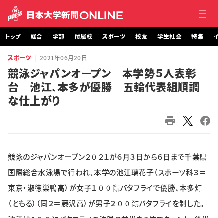
トップ
総合
学部
付属校
スポーツ
校友
学生社会
特集
イ
スポーツ
2021年06月20日
トップ
競泳ジャパンオープン 本学勢５人表彰
台 池江、本多が優勝 五輪代表組順調
総合
な仕上がり
学部・大学院
付属校
競泳のジャパンオープン２０２１が６月３日から６日まで千葉県
スポーツ
国際総合水泳場で行われ、本学の池江璃花子（スポーツ科３＝
校友
東京・淑徳巣鴨高）が女子１００㍍バタフライで優勝、本多灯
（ともる）（同２＝藤沢高）が男子２００㍍バタフライを制した。
学生社会