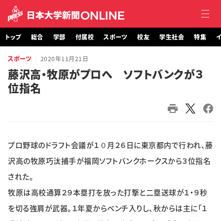
トップ
総合
学部
付属校
スポーツ
校友
学生社会
特集
イ
スポーツ
2020年11月21日
トップ
藤沢高・牧原がプロへ ソフトバンクが３
位指名
総合
学部・大学院
付属校
プロ野球のドラフト会議が１０月２６日に東京都内で行われ、藤
スポーツ
沢高の牧原巧汰捕手が福岡ソフトバンクホークスから３位指名
された。
校友
牧原は高校通算２９本塁打を放った打撃と二塁送球が１・９秒
を切る強肩が武器。１年夏からベンチ入りし、秋からは主に「１
学生社会