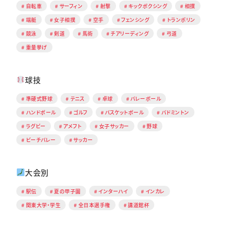
自転車
サーフィン
射撃
キックボクシング
相撲
端艇
女子相撲
空手
フェンシング
トランポリン
競泳
剣道
馬術
チアリーディング
弓道
重量挙げ
球技
準硬式野球
テニス
卓球
バレーボール
ハンドボール
ゴルフ
バスケットボール
バドミントン
ラグビー
アメフト
女子サッカー
野球
ビーチバレー
サッカー
大会別
駅伝
夏の甲子園
インターハイ
インカレ
関東大学・学生
全日本選手権
講道館杯