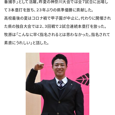
番捕手」として活躍。昨夏の神奈川大会では全７試合に出場し
特集・企画
て３本塁打を放ち、２３年ぶりの県準優勝に貢献した。
高校最後の夏はコロナ禍で甲子園が中止に。代わりに開催され
イベント
た県の独自大会では２、３回戦で２試合連続本塁打を放った。
牧原は「こんなに早く指名されるとは思わなかった。指名されて
購読
日大文芸賞
素直にうれしい」と話した。
学生記者募集
お問い合わせ