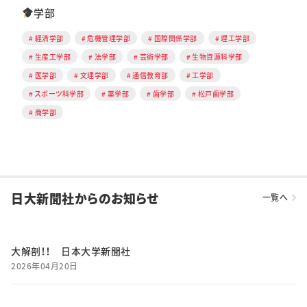
学部
経済学部
危機管理学部
国際関係学部
理工学部
生産工学部
法学部
芸術学部
生物資源科学部
医学部
文理学部
通信教育部
工学部
スポーツ科学部
薬学部
歯学部
松戸歯学部
商学部
日大新聞社からのお知らせ
一覧へ
大解剖！！ 日本大学新聞社
2026年04月20日