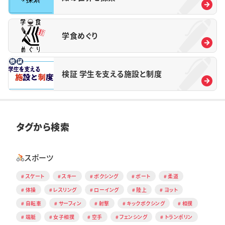
学食めぐり
検証 学生を支える施設と制度
タグから検索
スポーツ
スケート
スキー
ボクシング
ボート
柔道
体操
レスリング
ローイング
陸上
ヨット
自転車
サーフィン
射撃
キックボクシング
相撲
端艇
女子相撲
空手
フェンシング
トランポリン