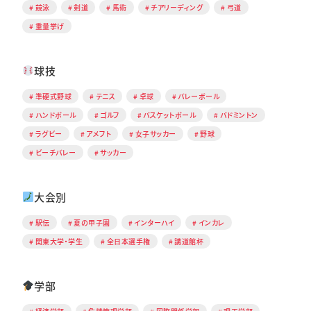
競泳
剣道
馬術
チアリーディング
弓道
重量挙げ
球技
準硬式野球
テニス
卓球
バレーボール
ハンドボール
ゴルフ
バスケットボール
バドミントン
ラグビー
アメフト
女子サッカー
野球
ビーチバレー
サッカー
大会別
駅伝
夏の甲子園
インターハイ
インカレ
関東大学・学生
全日本選手権
講道館杯
学部