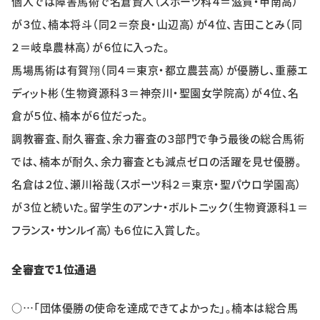
個人では障害馬術で名倉賢人（スポーツ科４＝滋賀・甲南高）
特集・企画
が３位、楠本将斗（同２＝奈良・山辺高）が４位、吉田ことみ（同
２＝岐阜農林高）が６位に入った。
イベント
馬場馬術は有賀翔（同４＝東京・都立農芸高）が優勝し、重藤エ
ディット彬（生物資源科３＝神奈川・聖園女学院高）が４位、名
購読
日大文芸賞
倉が５位、楠本が６位だった。
調教審査、耐久審査、余力審査の３部門で争う最後の総合馬術
学生記者募集
お問い合わせ
では、楠本が耐久、余力審査とも減点ゼロの活躍を見せ優勝。
名倉は２位、瀬川裕哉（スポーツ科２＝東京・聖パウロ学園高）
が３位と続いた。留学生のアンナ・ボルトニック（生物資源科１＝
フランス・サンルイ高）も６位に入賞した。
全審査で１位通過
○…「団体優勝の使命を達成できてよかった」。楠本は総合馬