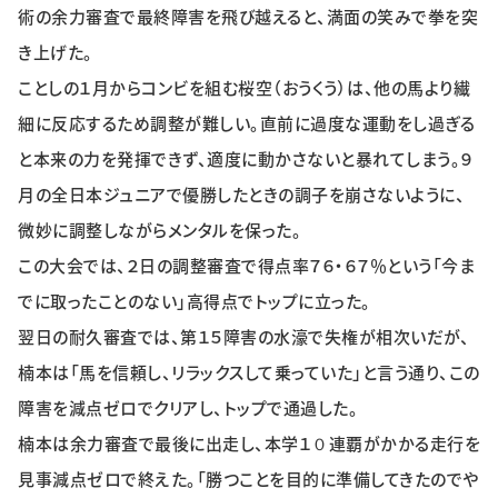
術の余力審査で最終障害を飛び越えると、満面の笑みで拳を突
き上げた。
ことしの１月からコンビを組む桜空（おうくう）は、他の馬より繊
細に反応するため調整が難しい。直前に過度な運動をし過ぎる
と本来の力を発揮できず、適度に動かさないと暴れてしまう。９
月の全日本ジュニアで優勝したときの調子を崩さないように、
微妙に調整しながらメンタルを保った。
この大会では、２日の調整審査で得点率７６・６７％という「今ま
でに取ったことのない」高得点でトップに立った。
翌日の耐久審査では、第１５障害の水濠で失権が相次いだが、
楠本は「馬を信頼し、リラックスして乗っていた」と言う通り、この
障害を減点ゼロでクリアし、トップで通過した。
楠本は余力審査で最後に出走し、本学１０連覇がかかる走行を
見事減点ゼロで終えた。「勝つことを目的に準備してきたのでや