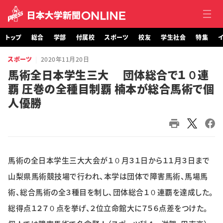
トップ
総合
学部
付属校
スポーツ
校友
学生社会
特集
イ
スポーツ
2020年11月20日
トップ
馬術全日本学生三大 団体総合で１０連
覇 圧巻の全種目制覇 楠本が総合馬術で個
総合
人優勝
学部・大学院
付属校
馬術の全日本学生三大大会が１０月３１日から１１月３日まで
スポーツ
山梨県馬術競技場で行われ、本学は団体で障害馬術、馬場馬
校友
術、総合馬術の全３種目を制し、団体総合１０連覇を達成した。
総得点１２７０点を挙げ、２位立命館大に７５６点差をつけた。
学生社会