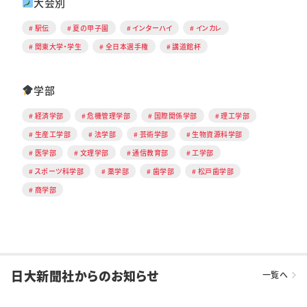
大会別
駅伝
夏の甲子園
インターハイ
インカレ
関東大学・学生
全日本選手権
講道館杯
学部
経済学部
危機管理学部
国際関係学部
理工学部
生産工学部
法学部
芸術学部
生物資源科学部
医学部
文理学部
通信教育部
工学部
スポーツ科学部
薬学部
歯学部
松戸歯学部
商学部
日大新聞社からのお知らせ
一覧へ