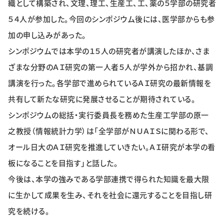
織として構築され、文理、理工、生産工、工、薬の５学部の研究者
特集・企画
５４人が参加した。今回のシンポジウム後には、医学部からも参
加の申し込みがあった。
イベント
シンポジウムでは本学の１５人の研究者が講演したほか、さま
ざまな分野のＡＩ研究の第一人者５人が学外から招かれ、基調
購読
日大文芸賞
講演を行った。各学部で進められているＡＩ研究の最新情報を
共有して新たな研究に発展させることが期待されている。
学生記者募集
お問い合わせ
シンポジウムの総括・実行委員長を務めた生産工学部の原一
之教授（情報統計力学）は「全学部がＮＵＡＩＳに関わる形で、
オール日大のＡＩ研究を推進していきたい。ＡＩ研究が本学の看
板になることを目指す」と話した。
今後は、本学の強みである学部連携で得られた知識を最大限
に生かして成果を生み、それを社会に還元することを目指し研
究を続ける。