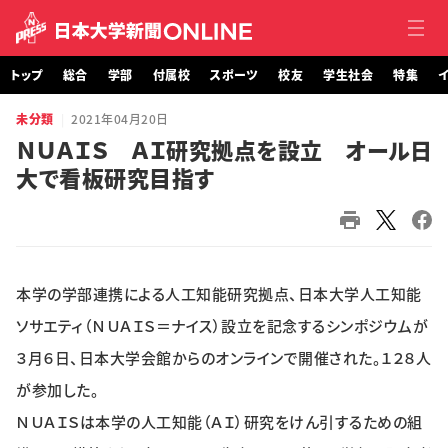
トップ
総合
学部
付属校
スポーツ
校友
学生社会
特集
イ
未分類
2021年04月20日
トップ
ＮＵＡＩＳ ＡＩ研究拠点を設立 オール日
大で看板研究目指す
総合
学部・大学院
付属校
本学の学部連携による人工知能研究拠点、日本大学人工知能
スポーツ
ソサエティ（ＮＵＡＩＳ＝ナイス）設立を記念するシンポジウムが
３月６日、日本大学会館からのオンラインで開催された。１２８人
校友
が参加した。
ＮＵＡＩＳは本学の人工知能（ＡＩ）研究をけん引するための組
学生社会