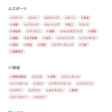
スポーツ
スケート
スキー
ボクシング
ボート
柔道
体操
レスリング
ローイング
陸上
ヨット
自転車
サーフィン
射撃
キックボクシング
相撲
端艇
女子相撲
空手
フェンシング
トランポリン
競泳
剣道
馬術
チアリーディング
弓道
重量挙げ
球技
準硬式野球
テニス
卓球
バレーボール
ハンドボール
ゴルフ
バスケットボール
バドミントン
ラグビー
アメフト
女子サッカー
野球
ビーチバレー
サッカー