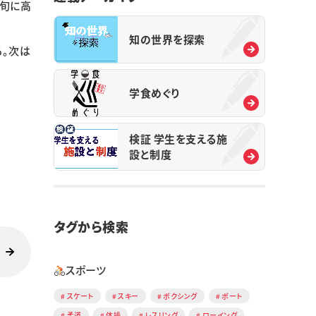
下旬に高
知の世界を探索
る。次は
学食めぐり
検証 学生を支える施
設と制度
タグから検索
スポーツ
スケート
スキー
ボクシング
ボート
柔道
体操
レスリング
ローイング