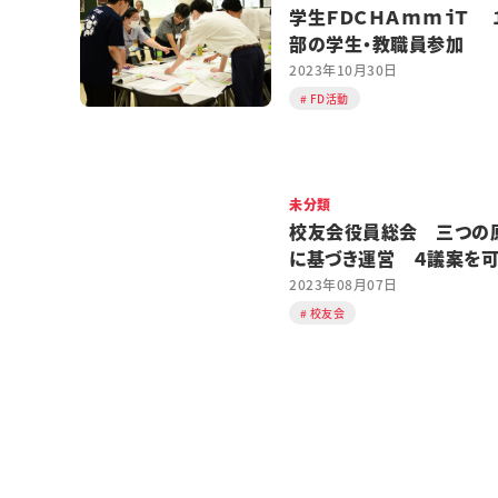
学生ＦＤＣＨＡｍｍｉＴ 
部の学生・教職員参加
2023年10月30日
FD活動
未分類
校友会役員総会 三つの
に基づき運営 ４議案を
る
2023年08月07日
校友会