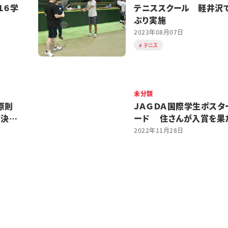
１６学
テニススクール 軽井沢
ぶり実施
2023年08月07日
テニス
未分類
原則
ＪＡＧＤＡ国際学生ポスタ
可決す
ード 住さんが入賞を果
2022年11月28日