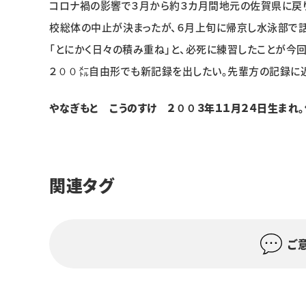
コロナ禍の影響で３月から約３カ月間地元の佐賀県に戻
校総体の中止が決まったが、６月上旬に帰京し水泳部で話
「とにかく日々の積み重ね」と、必死に練習したことが今
２００㍍自由形でも新記録を出したい。先輩方の記録に近
やなぎもと こうのすけ ２００３年１１月２４日生まれ。佐
関連タグ
ご