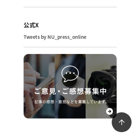
公式X
Tweets by NU_press_online