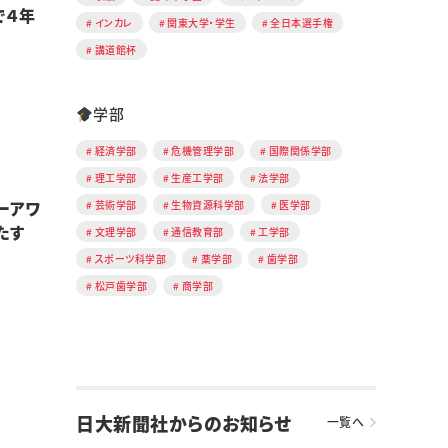
で４年
インカレ
関東大学・学生
全日本選手権
講道館杯
学部
経済学部
危機管理学部
国際関係学部
理工学部
生産工学部
法学部
ーアワ
芸術学部
生物資源科学部
医学部
たす
文理学部
通信教育部
工学部
スポーツ科学部
薬学部
歯学部
松戸歯学部
商学部
日大新聞社からのお知らせ
一覧へ