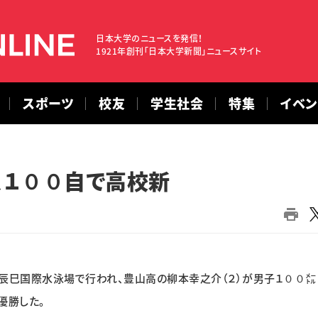
日本大学のニュースを発信！
1921年創刊「日本大学新聞」ニュースサイト
スポーツ
校友
学生社会
特集
イベ
、１００自で高校新
に辰巳国際水泳場で行われ、豊山高の柳本幸之介（２）が男子１００
優勝した。