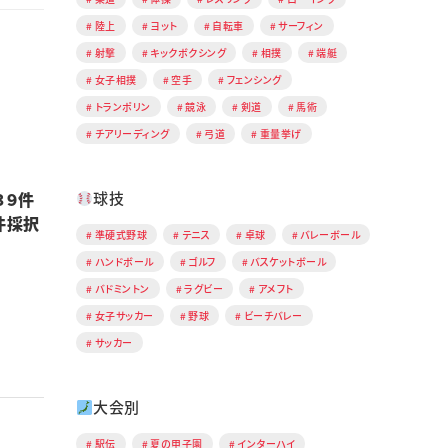
陸上
ヨット
自転車
サーフィン
射撃
キックボクシング
相撲
端艇
女子相撲
空手
フェンシング
トランポリン
競泳
剣道
馬術
チアリーディング
弓道
重量挙げ
３９件
球技
件採択
準硬式野球
テニス
卓球
バレーボール
ハンドボール
ゴルフ
バスケットボール
バドミントン
ラグビー
アメフト
女子サッカー
野球
ビーチバレー
サッカー
大会別
駅伝
夏の甲子園
インターハイ