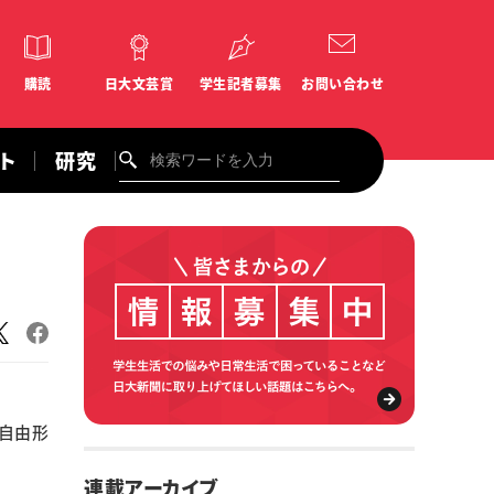
購読
日大文芸賞
学生記者募集
お問い合わせ
ント
研究
㍍自由形
連載アーカイブ