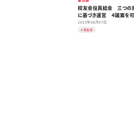
未分類
校友会役員総会 三つの
に基づき運営 ４議案を
る
2023年08月07日
校友会