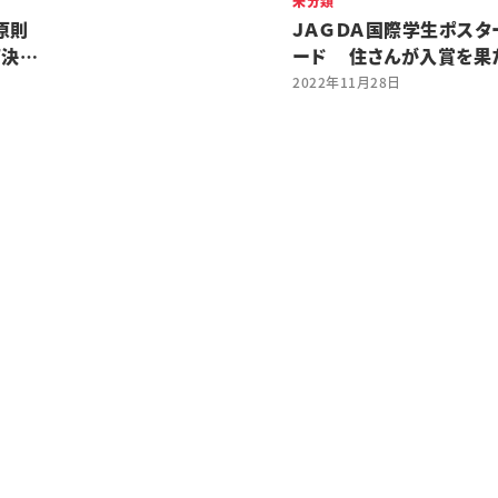
未分類
原則
ＪＡＧＤＡ国際学生ポスタ
可決す
ード 住さんが入賞を果
2022年11月28日