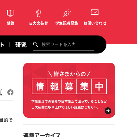
購読
日大文芸賞
学生記者募集
お問い合わせ
ント
研究
目的で
連載アーカイブ