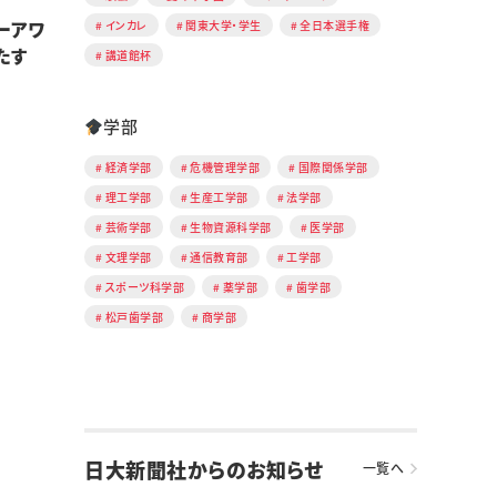
ーアワ
インカレ
関東大学・学生
全日本選手権
たす
講道館杯
学部
経済学部
危機管理学部
国際関係学部
理工学部
生産工学部
法学部
芸術学部
生物資源科学部
医学部
文理学部
通信教育部
工学部
スポーツ科学部
薬学部
歯学部
松戸歯学部
商学部
日大新聞社からのお知らせ
一覧へ