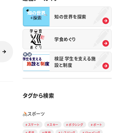
知の世界を探索
学食めぐり
検証 学生を支える施
設と制度
タグから検索
スポーツ
スケート
スキー
ボクシング
ボート
柔道
体操
レスリング
ローイング