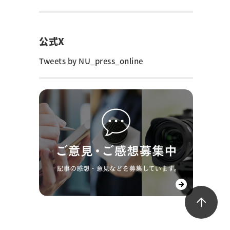
公式X
Tweets by NU_press_online