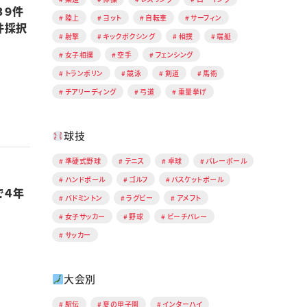
３９件
陸上
ヨット
自転車
サーフィン
件採択
射撃
キックボクシング
相撲
端艇
女子相撲
空手
フェンシング
トランポリン
競泳
剣道
馬術
チアリーディング
弓道
重量挙げ
球技
準硬式野球
テニス
卓球
バレーボール
ハンドボール
ゴルフ
バスケットボール
で４年
バドミントン
ラグビー
アメフト
女子サッカー
野球
ビーチバレー
サッカー
大会別
駅伝
夏の甲子園
インターハイ